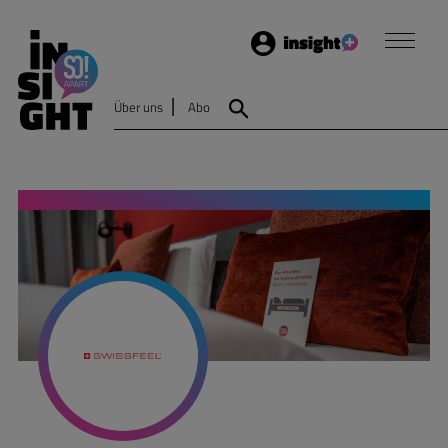
Login
Insight
Über uns
Abo
Suche