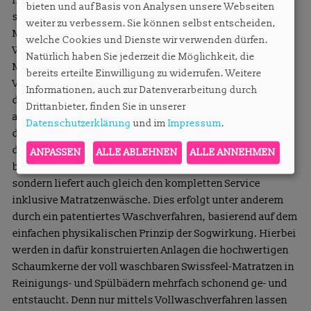
inklusive der Matratze. Möglich wird dies, da Swissfeel
bieten und auf Basis von Analysen unsere Webseiten
seine Matratzen und Kissen aus einem Schweizer
weiter zu verbessern. Sie können selbst entscheiden,
Mineralschaum fertigt, der voll waschbar ist. Diese
welche Cookies und Dienste wir verwenden dürfen.
Waschbarkeit hat auf der einen Seite den Effekt, den
Natürlich haben Sie jederzeit die Möglichkeit, die
Matratzenkern länger nutzen zu können. Da jederzeit jede
bereits erteilte Einwilligung zu widerrufen. Weitere
Verschmutzung beseitigt werden kann, kann somit auch
Informationen, auch zur Datenverarbeitung durch
die volle Distanz der physikalischen Nutzbarkeit
Drittanbieter, finden Sie in unserer
ausgeschöpft werden. Auf der anderen Seite wird am Ende
Datenschutzerklärung
und im
Impressum
.
der Produktlebenszeit durch eine erneute Hygienisierung
des Matratzenkerns dessen Recycling ermöglicht. Hierzu
ANPASSEN
ALLE ABLEHNEN
ALLE ANNEHMEN
bietet Swissfell nicht nur eine Rücknahmegarantie,
sondern liefert auch gleich den kompletten Service
inklusive Matratzenwäsche. Dies erfolgt unter anderem
durch ein patentiertes Waschverfahren, basierend auf dem
einfachen physikalischen Prinzip der Sogwirkung. Hierbei
werden in dafür konstruierten Anlagen die hochwertigen
Schaumkerne der voll waschbaren Swissfeel-Matratzen in
Reinigungs- und Spülbädern mehrfach schonend ge- und
entstaucht. Denn nur mittels Vollwaschverfahren lassen