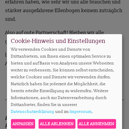
erfahren haben, wie sehr wir uns alle brauchen und
stärker ausgefahrene Ellenbogen keinem zuträglich
sind.
Also auf gute Partnerschaft! Bleiben wir alle
Cookie-Hinweis und Einstellungen
gemeinsam zuversichtlich!
Wir verwenden Cookies und Dienste von
Liebe Grüße,
Drittanbietern, um Ihnen einen optimalen Service zu
Anett Gregorius
bieten und auf Basis von Analysen unsere Webseiten
weiter zu verbessern. Sie können selbst entscheiden,
welche Cookies und Dienste wir verwenden dürfen.
Natürlich haben Sie jederzeit die Möglichkeit, die
bereits erteilte Einwilligung zu widerrufen. Weitere
Informationen, auch zur Datenverarbeitung durch
Drittanbieter, finden Sie in unserer
Datenschutzerklärung
und im
Impressum
.
Autorin:
Anett Gregorius, Inhaberin
Apartmentservice, Herausgeberin von
ANPASSEN
ALLE ABLEHNEN
ALLE ANNEHMEN