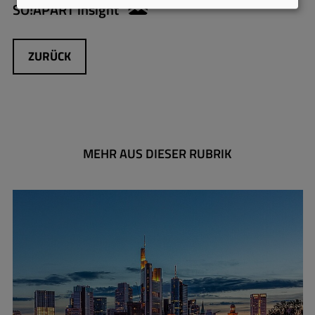
SO!APART insight
anett.gregorius@apartmen
ZURÜCK
MEHR AUS DIESER RUBRIK