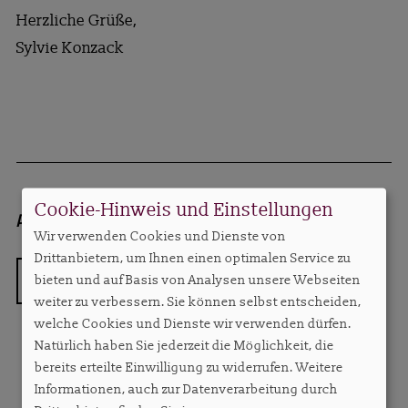
Herzliche Grüße,
Sylvie Konzack
Cookie-Hinweis und Einstellungen
Autorin:
Sylvie Konzack, Chefredakteurin
sylv
Wir verwenden Cookies und Dienste von
Drittanbietern, um Ihnen einen optimalen Service zu
ZURÜCK
bieten und auf Basis von Analysen unsere Webseiten
weiter zu verbessern. Sie können selbst entscheiden,
welche Cookies und Dienste wir verwenden dürfen.
Natürlich haben Sie jederzeit die Möglichkeit, die
bereits erteilte Einwilligung zu widerrufen. Weitere
Informationen, auch zur Datenverarbeitung durch
MEHR AUS DIESER RUBRIK