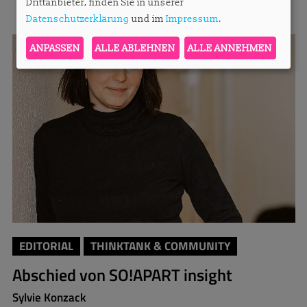
Drittanbieter, finden Sie in unserer
Datenschutzerklärung
und im
Impressum
.
ANPASSEN
ALLE ABLEHNEN
ALLE ANNEHMEN
EDITORIAL
THINKTANK & COMMUNITY
Abschied von SO!APART insight
Sylvie Konzack