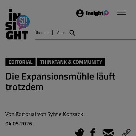
Login
Insight
Über uns
Abo
Suche
EDITORIAL
THINKTANK & COMMUNITY
Die Expansionsmühle läuft
trotzdem
Von
Editorial von Sylvie Konzack
04.05.2026
Tweet
Facebook
E-Mail