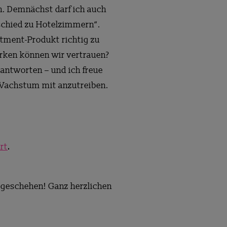
en. Demnächst darf ich auch
schied zu Hotelzimmern“.
rtment-Produkt richtig zu
arken können wir vertrauen?
eantworten – und ich freue
 Wachstum mit anzutreiben.
.
rt
 geschehen! Ganz herzlichen