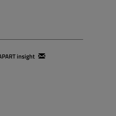
APART insight
anett.gregorius@apartmen