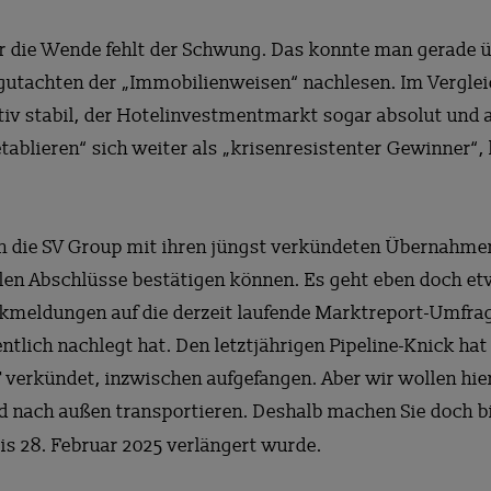
Für die Wende fehlt der Schwung. Das konnte man gerade ü
utachten der „Immobilienweisen“ nachlesen. Im Vergleic
tiv stabil, der Hotelinvestmentmarkt sogar absolut und 
ablieren“ sich weiter als „krisenresistenter Gewinner“,
h die SV Group mit ihren jüngst verkündeten Übernahmen
ellen Abschlüsse bestätigen können. Es geht eben doch e
ckmeldungen auf die derzeit laufende Marktreport-Umfra
lich nachlegt hat. Den letztjährigen Pipeline-Knick hat
verkündet, inzwischen aufgefangen. Aber wir wollen hier
nd nach außen transportieren. Deshalb machen Sie doch b
bis 28. Februar 2025 verlängert wurde.