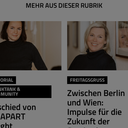
MEHR AUS DIESER RUBRIK
TORIAL
FREITAGSGRUSS
NKTANK &
Zwischen Berlin
MUNITY
und Wien:
chied von
Impulse für die
!APART
Zukunft der
ight