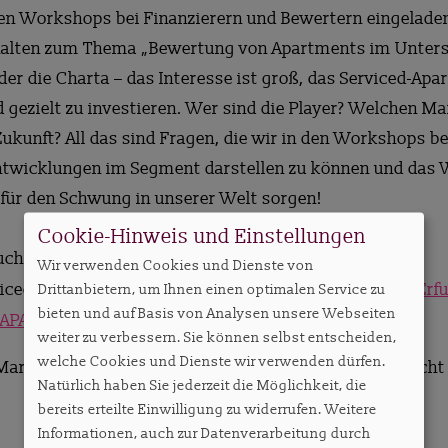
ernen Workshops bei Finanzierern und Bewertern eingelad
 halten zum Thema „Bewertung von Apartments im Unter
er die Charta – das Interesse ist groß, das Serviced-Apa
 gezielt zu investieren. Wer sind die Player? Welchen M
ukunft? All das sind Fragen, die wir in den Workshops b
Entwicklungen im Segment darstellen zu können und das
t für den Schwung in unserer Welt sorgen!
Cookie-Hinweis und Einstellungen
ch bei unseren Veranstaltungen?
Wir verwenden Cookies und Dienste von
iced-Apartment-Tag bei den
Arbonia Next Days in Erfu
Drittanbietern, um Ihnen einen optimalen Service zu
bieten und auf Basis von Analysen unsere Webseiten
APART Austria Special in Wien
.
weiter zu verbessern. Sie können selbst entscheiden,
welche Cookies und Dienste wir verwenden dürfen.
n Marktreport-Umfrage noch mitmachen, wenn noch nicht
Natürlich haben Sie jederzeit die Möglichkeit, die
bereits erteilte Einwilligung zu widerrufen. Weitere
Informationen, auch zur Datenverarbeitung durch