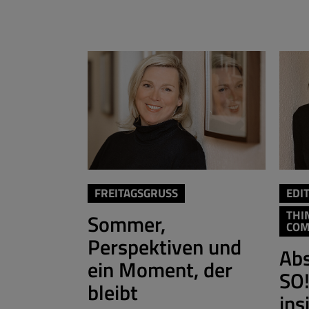
FREITAGSGRUSS
EDI
THI
Sommer,
COM
Perspektiven und
Abs
ein Moment, der
SO
bleibt
ins