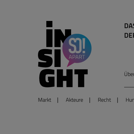
DA
DE
Übe
Markt
Akteure
Recht
Hum