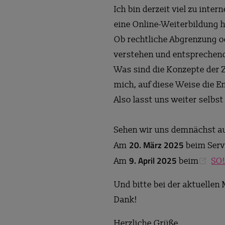
Ich bin derzeit viel zu int
eine Online-Weiterbildung
Ob rechtliche Abgrenzung od
verstehen und entsprechend
Was sind die Konzepte der Z
mich, auf diese Weise die 
Also lasst uns weiter selbs
Sehen wir uns demnächst au
20. März 2025
Am
beim Serv
9. April 2025
Am
beim
SO!
Und bitte bei der aktuelle
Dank!
Herzliche Grüße,