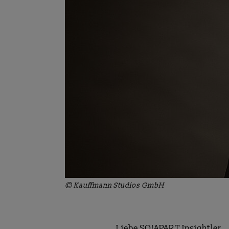
© Kauffmann Studios GmbH
Liebe SO!APART Insightler,