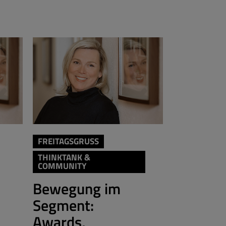
THINKTANK 
FREITAGSGRUSS
COMMUNIT
THINKTANK &
COMMUNITY
Mehr
Bewegung im
gesellsc
Segment:
Initiati
Awards,
Rendite