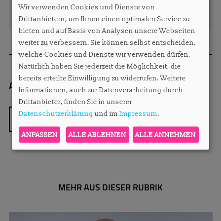
Wir verwenden Cookies und Dienste von
Drittanbietern, um Ihnen einen optimalen Service zu
bieten und auf Basis von Analysen unsere Webseiten
weiter zu verbessern. Sie können selbst entscheiden,
welche Cookies und Dienste wir verwenden dürfen.
Natürlich haben Sie jederzeit die Möglichkeit, die
bereits erteilte Einwilligung zu widerrufen. Weitere
Autorin:
Redaktion
sylvie.konzack@apartmen
Informationen, auch zur Datenverarbeitung durch
Drittanbieter, finden Sie in unserer
Datenschutzerklärung
und im
Impressum
.
ZURÜCK
ANPASSEN
ALLE ABLEHNEN
ALLE ANNEHMEN
MEHR AUS DIESER RUBRIK