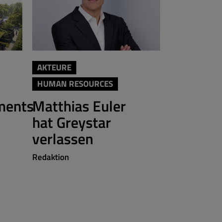
AKTEURE
AKTEURE
HUMAN RESOURCES
Brera fe
ments
Matthias Euler
Berlin-
hat Greystar
Redaktion
verlassen
Redaktion