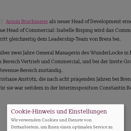
Armin Bruckmeier
als neuer Head of Development ern
ue Head of Commercial: Isabelle Bisping wird das Comm
tritt gleichzeitig dem Leadership-Team von Brera bei.
zt über zwei Jahre General Managerin des WunderLocke in
im Bereich Vertrieb und Commercial, und bei der Invite Gr
Revenue-Bereich zuständig.
Christiane Anstötz, die nach acht prägenden Jahren bei B
 Für sie war seitdem in der Interimsposition Constantin 
Cookie-Hinweis und Einstellungen
Wir verwenden Cookies und Dienste von
Drittanbietern, um Ihnen einen optimalen Service zu