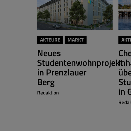
AKTEURE
MARKT
AKT
Neues
Ch
Studentenwohnprojekt
Inh
in Prenzlauer
üb
Berg
St
in 
Redaktion
Redak