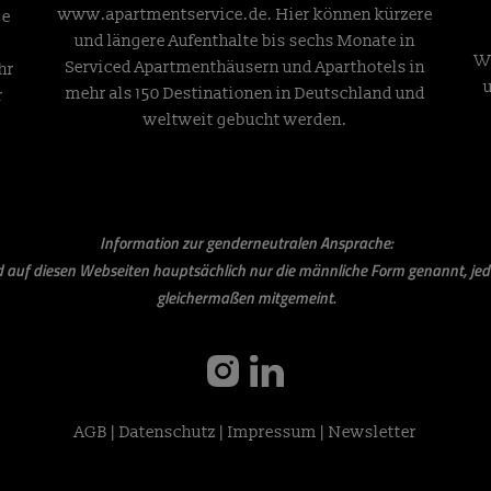
www.apartmentservice.de
. Hier können kürzere
ge
und längere Aufenthalte bis sechs Monate in
W
Serviced Apartmenthäusern und Aparthotels in
hr
mehr als 150 Destinationen in Deutschland und
r
weltweit gebucht werden.
Information zur genderneutralen Ansprache:
rd auf diesen Webseiten hauptsächlich nur die männliche Form genannt, jed
gleichermaßen mitgemeint.
instagram
linkedin
AGB
|
Datenschutz
|
Impressum
|
Newsletter