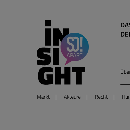
DA
DE
Übe
Markt
Akteure
Recht
Hum