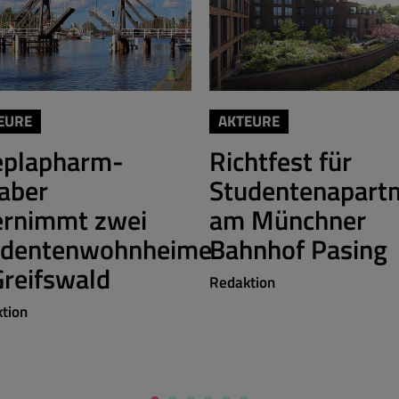
EURE
AKTEURE
eplapharm-
Richtfest für
aber
Studentenapart
ernimmt zwei
am Münchner
udentenwohnheime
Bahnhof Pasing
Greifswald
Redaktion
tion