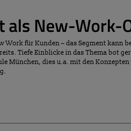
t als New-Work-O
w Work für Kunden – das Segment kann be
reits. Tiefe Einblicke in das Thema bot g
le München, dies u.a. mit den Konzepten 
g.