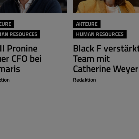
EURE
AKTEURE
AN RESOURCES
HUMAN RESOURCES
ill Pronine
Black F verstärk
er CFO bei
Team mit
maris
Catherine Weyer
tion
Redaktion