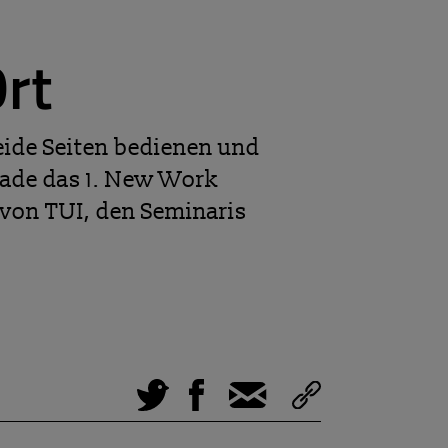
rt
ide Seiten bedienen und
erade das 1. New Work
von TUI, den Seminaris
Tweet
Facebook
E-Mail