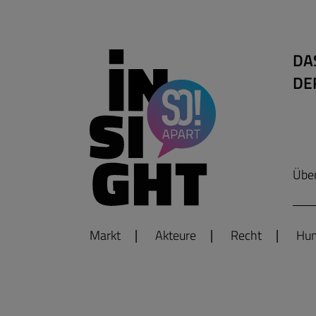
DA
DE
Übe
Markt
Akteure
Recht
Hum