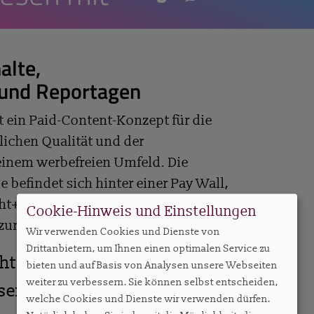
insight+
alte,
 und Reportagen
t ein Paid-Content-Konzept für die
lichen Qualität und der
einem werbefreien Umfeld. Die
e befindet sich hinter einer Pay Wall,
ht+ Abonnenten jederzeit alle
Cookie-Hinweis und Einstellungen
 zur Verfügung stehen.
Wir verwenden Cookies und Dienste von
Drittanbietern, um Ihnen einen optimalen Service zu
ght+
bieten und auf Basis von Analysen unsere Webseiten
weiter zu verbessern. Sie können selbst entscheiden,
ssendes Abo – ab EUR 27,50
welche Cookies und Dienste wir verwenden dürfen.