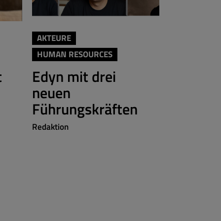
AKTEURE
AKTEURE
HUMAN RESOURCES
HUMAN RES
t
Edyn mit drei
Martin 
neuen
steigt b
Führungskräften
Smartme
Redaktion
Redaktion