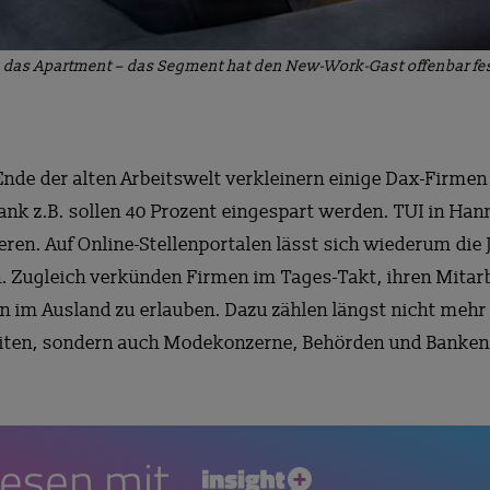
 das Apartment – das Segment hat den New-Work-Gast offenbar fest
nde der alten Arbeitswelt verkleinern einige Dax-Firmen
k z.B. sollen 40 Prozent eingespart werden. TUI in Hann
eren. Auf Online-Stellenportalen lässt sich wiederum di
n. Zugleich verkünden Firmen im Tages-Takt, ihren Mita
n im Ausland zu erlauben. Dazu zählen längst nicht mehr 
rbeiten, sondern auch Modekonzerne, Behörden und Banken
lesen mit