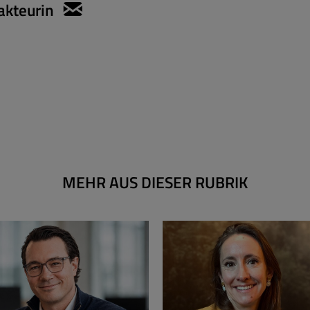
akteurin
sylvie.konzack@apartmentservic
MEHR AUS DIESER RUBRIK