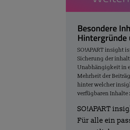
Besondere Inh
Hintergründe
SO!APART insight is
Sicherung der inhalt
Unabhängigkeit in 
Mehrheit der Beiträg
hinter welcher insig
verfügbaren Inhalte
SO!APART insi
Für alle ein pa