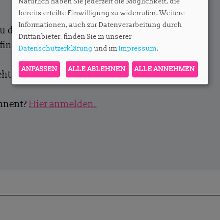
Natürlich haben Sie jederzeit die Möglichkeit, die
bereits erteilte Einwilligung zu widerrufen. Weitere
Informationen, auch zur Datenverarbeitung durch
zu den Abos und die Möglichkeit, ein
Drittanbieter, finden Sie in unserer
finden Sie
hier
.
Datenschutzerklärung
und im
Impressum
.
ANPASSEN
ALLE ABLEHNEN
ALLE ANNEHMEN
ht es hier entlang.
onnent?
Hier anmelden.