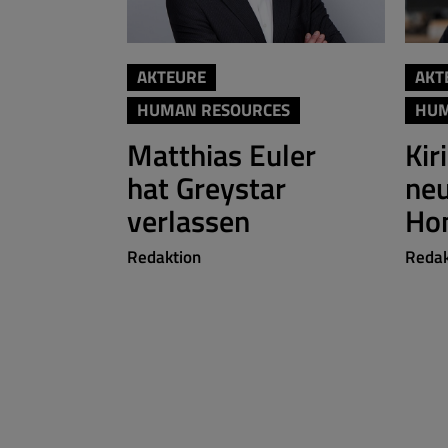
AKTEURE
AKT
HUMAN RESOURCES
HUM
Matthias Euler
Kir
hat Greystar
neu
verlassen
Ho
Redaktion
Redak