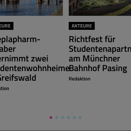
EURE
AKTEURE
eplapharm-
Richtfest für
aber
Studentenapart
ernimmt zwei
am Münchner
udentenwohnheime
Bahnhof Pasing
Greifswald
Redaktion
tion