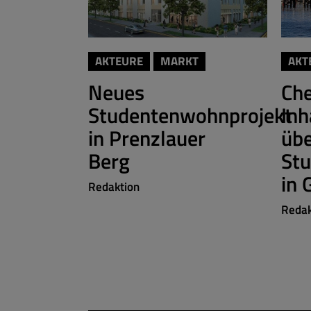
AKTEURE
MARKT
AKT
Neues
Ch
Studentenwohnprojekt
Inh
in Prenzlauer
üb
Berg
St
in 
Redaktion
Redak