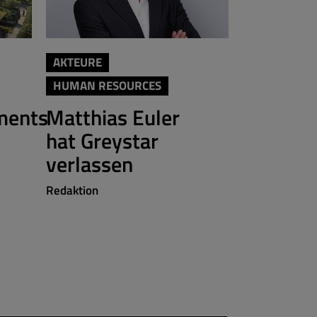
AKTEURE
AKTEURE
HUMAN RESOURCES
Brera fe
ments
Matthias Euler
Berlin-
hat Greystar
Redaktion
verlassen
Redaktion