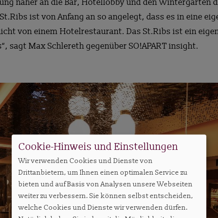
ung näher an die Bar, Hotellobby und den Wintergarten 
St.Ribs ist von Anfang an so angelegt, dass es in eine e
cht von einem Hotelrestaurant. Das St.Ribs ist ein eigen
“, sagt Max Schlereth gegenüber SO!APART insight.
Cookie-Hinweis und Einstellungen
Wir verwenden Cookies und Dienste von
Drittanbietern, um Ihnen einen optimalen Service zu
bieten und auf Basis von Analysen unsere Webseiten
weiter zu verbessern. Sie können selbst entscheiden,
welche Cookies und Dienste wir verwenden dürfen.