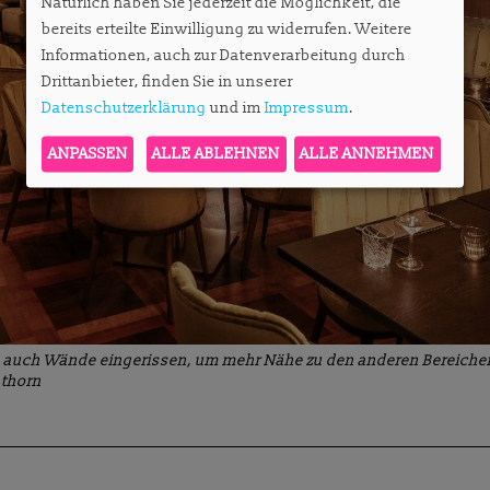
Natürlich haben Sie jederzeit die Möglichkeit, die
bereits erteilte Einwilligung zu widerrufen. Weitere
Informationen, auch zur Datenverarbeitung durch
Drittanbieter, finden Sie in unserer
Datenschutzerklärung
und im
Impressum
.
ANPASSEN
ALLE ABLEHNEN
ALLE ANNEHMEN
 auch Wände eingerissen, um mehr Nähe zu den anderen Bereichen
nthorn