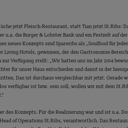
üche jetzt Fleisch-Restaurant, statt Tian jetzt St.Ribs: D
 u.a. die Burger & Lobster Bank und ein Festzelt auf de
nes neues Konzepts sind Spareribs als „Soulfood für Jed
er Living Hotels, gewinnen, der den Gastronomie-Bereich
zur Verfügung stellt: „Wir hatten uns im Jahr 2014 bewuss
̈chter für unser Haus entschieden und damit in der hiesi
itten. Das ist durchaus vergleichbar mit jetzt. Gerade w
os verfügbar ist bzw. sein soll, wollen wir mit dem St.Ri
.“
ner des Konzepts. Für die Realisierung war und ist u.a. D
 Head of Operations St.Ribs, verantwortlich. Das Restau