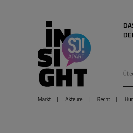
DA
DE
Übe
Markt
Akteure
Recht
Hum