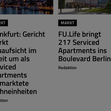
KT
MARKT
nkfurt: Gericht
FU.Life bringt
rkt
217 Serviced
aufsicht im
Apartments ins
eit um als
Boulevard Berlin
viced
Redaktion
artments
rmarktete
hneinheiten
tion