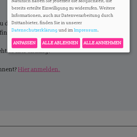
Natürlich haben Sie jederzeit die Möglichkeit, die
bereits erteilte Einwilligung zu widerrufen. Weitere
Informationen, auch zur Datenverarbeitung durch
zu den Abos und die Möglichkeit, ein
Drittanbieter, finden Sie in unserer
Datenschutzerklärung
und im
Impressum
.
finden Sie
hier
.
ANPASSEN
ALLE ABLEHNEN
ALLE ANNEHMEN
ht es hier entlang.
onnent?
Hier anmelden.