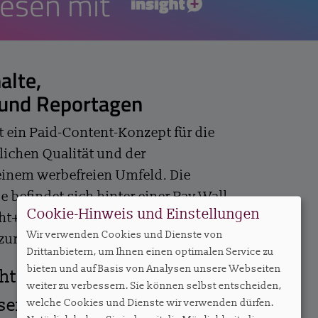
lesen mit
insight+
alte,
 und Reportagen
t ein Paid-Content-Konzept für die
lichen Qualität und der
einem werbefreien Umfeld. Die
e befindet sich hinter einer Pay Wall,
Cookie-Hinweis und Einstellungen
ht+ Abonnenten jederzeit alle
Wir verwenden Cookies und Dienste von
 zur Verfügung stehen.
Drittanbietern, um Ihnen einen optimalen Service zu
bieten und auf Basis von Analysen unsere Webseiten
ght+
weiter zu verbessern. Sie können selbst entscheiden,
ssendes Abo – ab EUR 27,50
welche Cookies und Dienste wir verwenden dürfen.