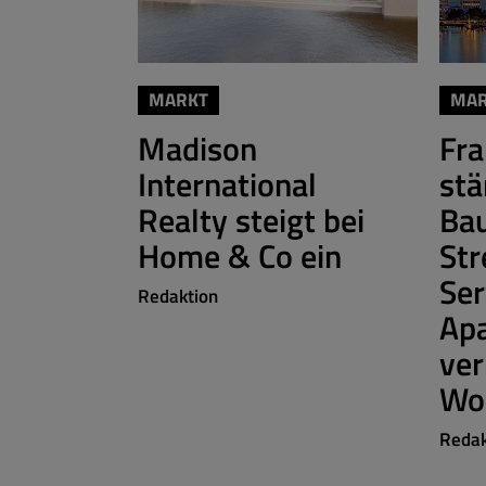
MARKT
MAR
Madison
Fra
International
stä
Realty steigt bei
Bau
Home & Co ein
Str
Ser
Redaktion
Ap
ve
Wo
Redak