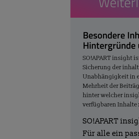
Weiter
Besondere Inh
Hintergründe
SO!APART insight is
Sicherung der inhalt
Unabhängigkeit in 
Mehrheit der Beiträg
hinter welcher insig
verfügbaren Inhalte
SO!APART insi
Für alle ein pa