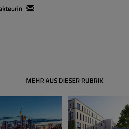
akteurin
sylvie.konzack@apartmentservic
MEHR AUS DIESER RUBRIK