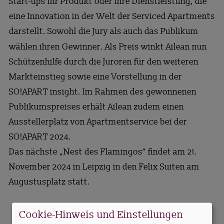
Start-ups ihr Produkt oder ihre Dienstleistung, die
eine Innovation in der Welt der Serviced Apartments
darstellt. Sowohl die Jury als auch das Publikum
wählen ihren Gewinner. Als Preis winkt Ailean nun
Schützenhilfe durch die Juroren für den weiteren
Markteinstieg sowie eine Vorstellung in der
SO!APART insight. Im Rahmen des gewonnenen
Publikumspreises erhält Ailean zudem einen
Ausstellerplatz von Apartmentservice bei der
SO!APART 2024.
Das nächste „Nest des Flamingos“ findet am 21.
November 2024 in Leipzig in den Felix Suiten am
Augustusplatz statt.
Cookie-Hinweis und Einstellungen