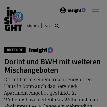
Login
Insight
Über uns
Abo
Suche
AKTEURE
Dorint und BWH mit weiteren
Mischangeboten
Dorint hat in seinem frisch renovierten
Haus in Bonn auch das Serviced-
Apartment-Angebot gestärkt. In
Wilhelmshaven erlebt das Wilhelmshaven
Ahoi unter BWH-Flagge ein Rebranding,