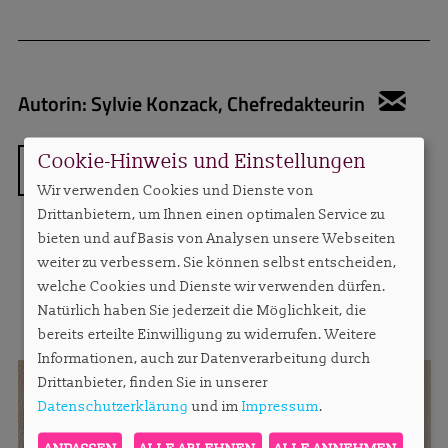
Autorin:
Sylvie Konzack, Chefredakteurin
sylv
Cookie-Hinweis und Einstellungen
ZURÜCK
Wir verwenden Cookies und Dienste von
Drittanbietern, um Ihnen einen optimalen Service zu
bieten und auf Basis von Analysen unsere Webseiten
weiter zu verbessern. Sie können selbst entscheiden,
welche Cookies und Dienste wir verwenden dürfen.
MEHR AUS DIESER RUBRIK
Natürlich haben Sie jederzeit die Möglichkeit, die
bereits erteilte Einwilligung zu widerrufen. Weitere
Informationen, auch zur Datenverarbeitung durch
Drittanbieter, finden Sie in unserer
Datenschutzerklärung
und im
Impressum
.