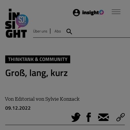
Login
Insight
Über uns
Abo
Suche
THINKTANK & COMMUNITY
Groß, lang, kurz
Von
Editorial von Sylvie Konzack
09.12.2022
Tweet
Facebook
E-Mail