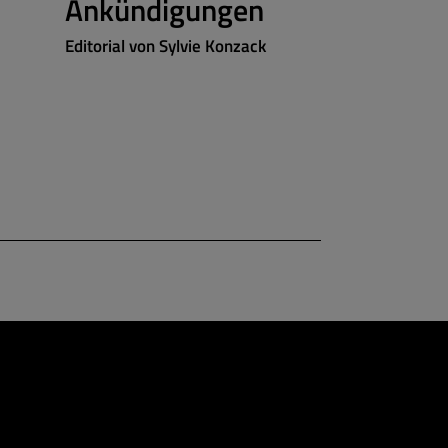
Ankündigungen
Zukunf
Editorial von Sylvie Konzack
Anett Gregori