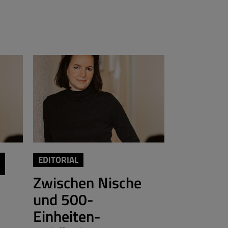
THINKTANK 
EDITORIAL
COMMUNIT
Zwischen Nische
Mai voll
und 500-
e
Begegn
Einheiten-
und