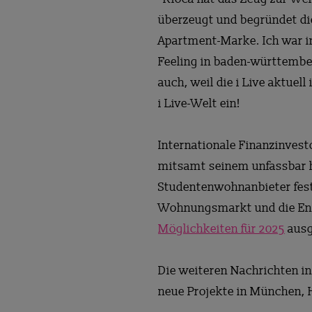
überzeugt und begründet di
Apartment-Marke. Ich war i
Feeling in baden-württembe
auch, weil die i Live aktue
i Live-Welt ein!
Internationale Finanzinves
mitsamt seinem unfassbar h
Studentenwohnanbieter fests
Wohnungsmarkt und die Entw
Möglichkeiten für 2025
ausg
Die weiteren Nachrichten in
neue Projekte in München,