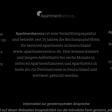
Ap
Apartmentservice
ist eine Vermittlungsagentur
as
und betreibt seit 25 Jahren die Buchungsplattform
t im
B
für Serviced Apartments in Deutschland
www.apartmentservice.de
. Hier können kürzere
ge
und längere Aufenthalte bis sechs Monate in
W
Serviced Apartmenthäusern und Aparthotels in
hr
mehr als 150 Destinationen in Deutschland und
r
weltweit gebucht werden.
Information zur genderneutralen Ansprache:
rd auf diesen Webseiten hauptsächlich nur die männliche Form genannt, jed