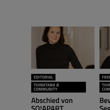
EDITORIAL
FRE
THINKTANK &
THI
COMMUNITY
COM
Abschied von
Be
SO!APART
Se