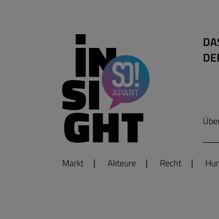
DA
DE
Übe
Markt
Akteure
Recht
Hum