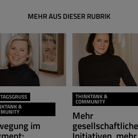
MEHR AUS DIESER RUBRIK
THINKTANK &
ITAGSGRUSS
COMMUNITY
NKTANK &
MUNITY
Mehr
wegung im
gesellschaftlich
gment:
Initiativen, mehr