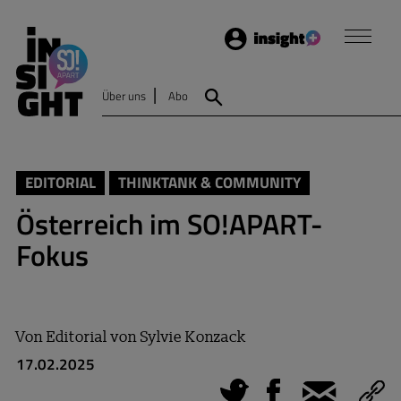
Login
Insight
Über uns
Abo
Suche
EDITORIAL
THINKTANK & COMMUNITY
Österreich im SO!APART-
Fokus
Von
Editorial von Sylvie Konzack
17.02.2025
Tweet
Facebook
E-Mail