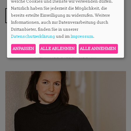
welche Cookies und Dienste wir verwenden dürfen.
Natürlich haben Sie jederzeit die Möglichkeit, die
ZURÜCK
bereits erteilte Einwilligung zu widerrufen. Weitere
Informationen, auch zur Datenverarbeitung durch
Drittanbieter, finden Sie in unserer
Datenschutzerklärung
und im
Impressum
.
ANPASSEN
ALLE ABLEHNEN
ALLE ANNEHMEN
MEHR AUS DIESER RUBRIK