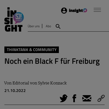
Login
Insight
Über uns
Abo
Suche
THINKTANK & COMMUNITY
Noch ein Black F für Freiburg
Von
Editorial von Sylvie Konzack
21.10.2022
Tweet
Facebook
E-Mail