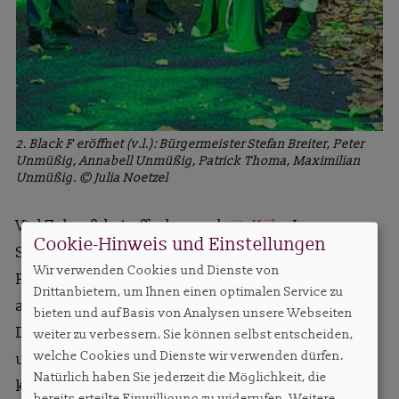
2. Black F eröffnet (v.l.): Bürgermeister Stefan Breiter, Peter
Unmüßig, Annabell Unmüßig, Patrick Thoma, Maximilian
Unmüßig. © Julia Noetzel
Viel Zukunft hat offenbar auch
Köln
: In unserer
Cookie-Hinweis und Einstellungen
Standortanalyse diese Woche skizzieren wir das
Wir verwenden Cookies und Dienste von
Potenzial der Rheinmetropole, das noch nicht
Drittanbietern, um Ihnen einen optimalen Service zu
ausgeschöpft ist.
bieten und auf Basis von Analysen unsere Webseiten
Die weiteren Nachrichten drehen sich diese Woche
weiter zu verbessern. Sie können selbst entscheiden,
welche Cookies und Dienste wir verwenden dürfen.
um Hamburg, Heidelberg und natürlich Leipzig. In
Natürlich haben Sie jederzeit die Möglichkeit, die
knapp vier Wochen ist hier die
SO!APART.
Haben
bereits erteilte Einwilligung zu widerrufen. Weitere