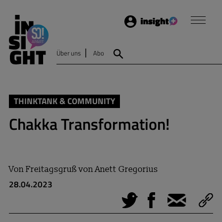
Login
Insight
Über uns
Abo
Suche
THINKTANK & COMMUNITY
Chakka Transformation!
Von
Freitagsgruß von Anett Gregorius
28.04.2023
Tweet
Facebook
E-Mail