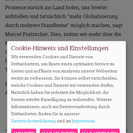
Prozesse zurück ins Land holen, uns breiter
aufstellen und tatsächlich "mehr Globalisierung
durch mehrere Standbeine" möglich machen, sagt
Marcel Fratzscher. Dies, indem wir mehr über die
Möglichkeiten nachdenken und sprechen, statt nur
Cookie-Hinweis und Einstellungen
über die Risiken. Letzteres können wir in unserem
Wir verwenden Cookies und Dienste von
Segment, finde ich, mit Bravour! Also Chakka,
Drittanbietern, um Ihnen einen optimalen Service zu
Transformation!
bieten und auf Basis von Analysen unsere Webseiten
weiter zu verbessern. Sie können selbst entscheiden,
Herzliche Grüße,
welche Cookies und Dienste wir verwenden dürfen.
Anett Gregorius
Natürlich haben Sie jederzeit die Möglichkeit, die
bereits erteilte Einwilligung zu widerrufen. Weitere
Informationen, auch zur Datenverarbeitung durch
Drittanbieter, finden Sie in unserer
Datenschutzerklärung
und im
Impressum
.