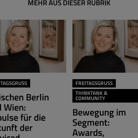
MEHR AUS DIESER RUBRIK
ITAGSGRUSS
FREITAGSGRUSS
THINKTANK &
schen Berlin
COMMUNITY
 Wien:
Bewegung im
ulse für die
Segment:
unft der
Awards,
viced