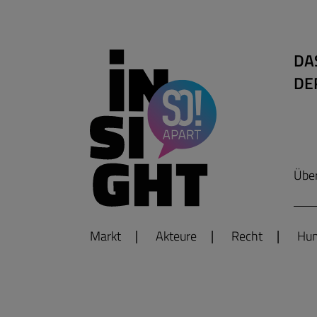
DA
DE
Übe
Markt
Akteure
Recht
Hum