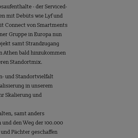
saufenthalte - der Serviced-
gen mit Debüts wie Lyf und
 mit Connect von Smartments
hner Gruppe in Europa nun
objekt samt Strandzugang
 in Athen bald hinzukommen
eren Standortmix.
- und Standortvielfalt
nalisierung in unserem
hr Skalierung und
halten, samt anders
en und den Weg der 100.000
 und Pächter geschaffen