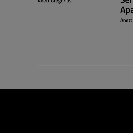
Anett Gregorius
Ap
Anett