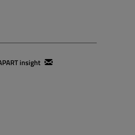
APART insight
anett.gregorius@apartmen