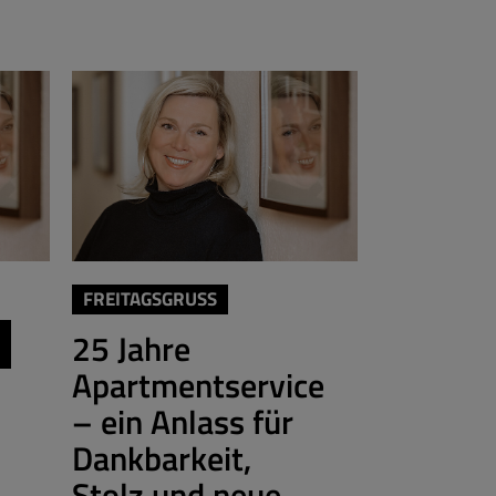
FREITAGSGRUSS
FREITAGSGRU
25 Jahre
Wohin s
Apartmentservice
das Seg
– ein Anlass für
Freitagsgruß 
Dankbarkeit,
Gregorius
Stolz und neue