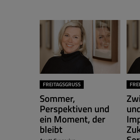
FREITAGSGRUSS
FRE
Sommer,
Zwi
Perspektiven und
und
ein Moment, der
Imp
bleibt
Zuk
Ser