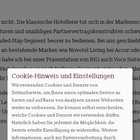
nicht. Die klassische Hotellerie tut sich in der Markensc
ren und unzähligen Partnervertragskonstrukten schwer
nded-Stay-Segment besser zu bedienen. Bei uns geschie
 an bestehende Marken wie Novotel Living bei Accor ode
 habe ich bei einer Präsentation von IHG auch Voco Suit
Hotelmarken so noch tiefer ins Segment eintauchen. Aber 
Cookie-Hinweis und Einstellungen
Jahr komplett neue gelaunchte Budget-Extended-Stay-Mar
Wir verwenden Cookies und Dienste von
jedem Fall in knapp zwei Wochen als neue Coliving-Mark
Drittanbietern, um Ihnen einen optimalen Service zu
bieten und auf Basis von Analysen unsere Webseiten
Leipzig. Außerdem stellt sich hier die Marke 360 Grad R
weiter zu verbessern. Sie können selbst entscheiden,
er Umland mit Gruppen-Apartments, Coworking- und Leis
welche Cookies und Dienste wir verwenden dürfen.
 dass wir zusammen in Leipzig in wirklich neue Markenwe
Natürlich haben Sie jederzeit die Möglichkeit, die
bereits erteilte Einwilligung zu widerrufen. Weitere
Informationen, auch zur Datenverarbeitung durch