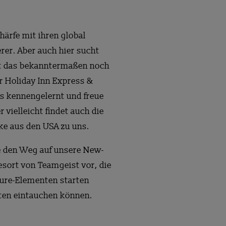
härfe mit ihren global
er. Aber auch hier sucht
ht das bekanntermaßen noch
r Holiday Inn Express &
es kennengelernt und freue
vielleicht findet auch die
ke aus den USA zu uns.
e den Weg auf unsere New-
esort von Teamgeist vor, die
ure-Elementen starten
lten eintauchen können.