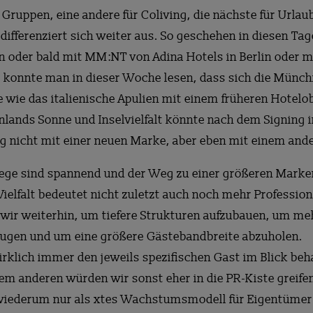
Gruppen, eine andere für Coliving, die nächste für Urlaub
ifferenziert sich weiter aus. So geschehen in diesen Ta
n oder bald mit MM:NT von Adina Hotels in Berlin oder
 konnte man in dieser Woche lesen, dass sich die Münc
e wie das italienische Apulien mit einem früheren Hotel
enlands Sonne und Inselvielfalt könnte nach dem Signing
g nicht mit einer neuen Marke, aber eben mit einem and
ege sind spannend und der Weg zu einer größeren Marken
Vielfalt bedeutet nicht zuletzt auch noch mehr Professio
wir weiterhin, um tiefere Strukturen aufzubauen, um me
eugen und um eine größere Gästebandbreite abzuholen.
wirklich immer den jeweils spezifischen Gast im Blick be
lem anderen würden wir sonst eher in die PR-Kiste greif
 wiederum nur als xtes Wachstumsmodell für Eigentümer