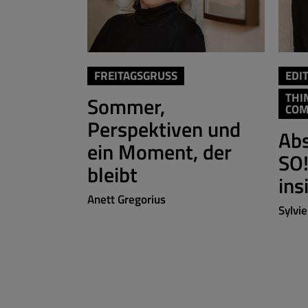
FREITAGSGRUSS
EDI
THI
Sommer,
COM
Perspektiven und
Abs
ein Moment, der
SO
bleibt
ins
Anett Gregorius
Sylvi