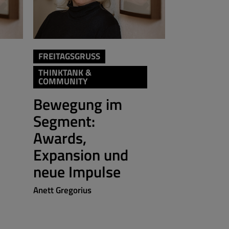
THINKTANK 
FREITAGSGRUSS
COMMUNIT
THINKTANK &
COMMUNITY
Mehr
Bewegung im
gesellsc
Segment:
Initiati
Awards,
Rendite
Expansion und
Sylvie Konzac
neue Impulse
Anett Gregorius