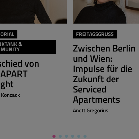
TORIAL
FREITAGSGRUSS
NKTANK &
Zwischen Berlin
MUNITY
und Wien:
chied von
Impulse für die
!APART
Zukunft der
ight
Serviced
e Konzack
Apartments
Anett Gregorius