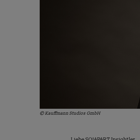
© Kauffmann Studios GmbH
Liebe SO!APART Insightler,