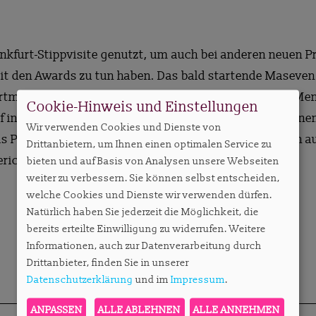
ankfurt-Stippvisite genutzt, um auch bei anderen neuen 
it den Awards zu tun haben. Das bald startende Maseven 
tment-Design positiv überrascht. Hier ist doch eine Me
Cookie-Hinweis und Einstellungen
 in Frankfurt – hier hat Ascott nur leichte Modifikatione
Wir verwenden Cookies und Dienste von
 Porikis von Ascott wird uns in der New-Kids-Session a
Drittanbietern, um Ihnen einen optimalen Service zu
erichten.
bieten und auf Basis von Analysen unsere Webseiten
weiter zu verbessern. Sie können selbst entscheiden,
welche Cookies und Dienste wir verwenden dürfen.
Natürlich haben Sie jederzeit die Möglichkeit, die
bereits erteilte Einwilligung zu widerrufen. Weitere
Informationen, auch zur Datenverarbeitung durch
Drittanbieter, finden Sie in unserer
Datenschutzerklärung
und im
Impressum
.
ANPASSEN
ALLE ABLEHNEN
ALLE ANNEHMEN