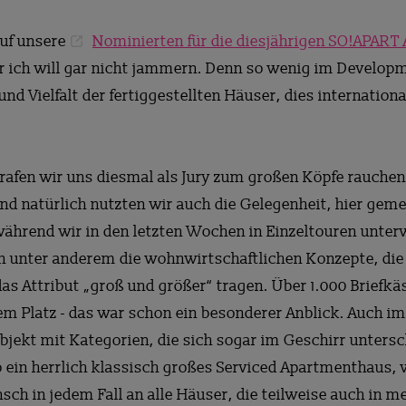
auf unsere
Nominierten für die diesjährigen SO!APART
er ich will gar nicht jammern. Denn so wenig im Develop
und Vielfalt der fertiggestellten Häuser, dies internati
 trafen wir uns diesmal als Jury zum großen Köpfe rauchen
Und natürlich nutzten wir auch die Gelegenheit, hier ge
während wir in den letzten Wochen in Einzeltouren unte
n unter anderem die wohnwirtschaftlichen Konzepte, die
as Attribut „groß und größer“ tragen. Über 1.000 Briefk
em Platz - das war schon ein besonderer Anblick. Auch im
Objekt mit Kategorien, die sich sogar im Geschirr unters
so ein herrlich klassisch großes Serviced Apartmenthaus
sch in jedem Fall an alle Häuser, die teilweise auch in 