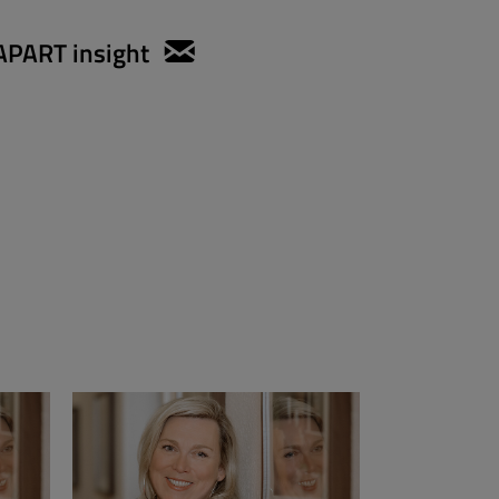
APART insight
anett.gregorius@apartmen