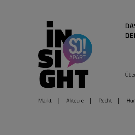
DA
DE
Übe
Markt
Akteure
Recht
Hum