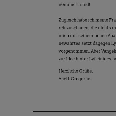
nominiert sind!
Zugleich habe ich meine Fr
reinzuschauen, die nichts m
mich mit seinem neuen Apar
Bewährtes setzt dagegen Lyf
vorgenommen. Aber Vangelis
zur Idee hinter Lyf einiges b
Herzliche Grüße,
Anett Gregorius