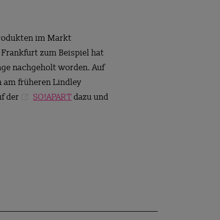
Produkten im Markt
Frankfurt zum Beispiel hat
nge nachgeholt worden. Auf
n am früheren Lindley
uf der
SO!APART
dazu und