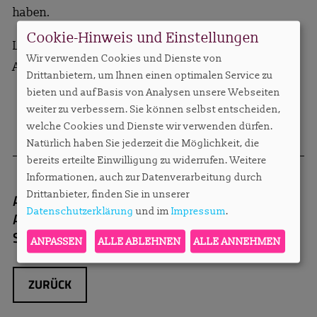
haben.
Cookie-Hinweis und Einstellungen
Liebe Grüße,
Wir verwenden Cookies und Dienste von
Anett Gregorius
Drittanbietern, um Ihnen einen optimalen Service zu
bieten und auf Basis von Analysen unsere Webseiten
weiter zu verbessern. Sie können selbst entscheiden,
welche Cookies und Dienste wir verwenden dürfen.
Natürlich haben Sie jederzeit die Möglichkeit, die
bereits erteilte Einwilligung zu widerrufen. Weitere
Informationen, auch zur Datenverarbeitung durch
Drittanbieter, finden Sie in unserer
Autorin:
Anett Gregorius, Inhaberin
Datenschutzerklärung
und im
Impressum
.
Apartmentservice, Herausgeberin von
SO!APART insight
anett.gregorius@apartmen
ANPASSEN
ALLE ABLEHNEN
ALLE ANNEHMEN
ZURÜCK