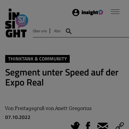
Login
Insight
Über uns
Abo
Suche
THINKTANK & COMMUNITY
Segment unter Speed auf der
Expo Real
Von
Freitagsgruß von Anett Gregorius
07.10.2022
Tweet
Facebook
E-Mail