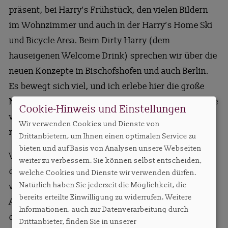
präsent, bei Harry’s Frühstück, den vielen Bildern
im Wohnzimmer und auch in der Harry’s Home Ski
und Bicycle Area. Beim Dirty Harry (dem
hauseigenen Welcome Drink) sprechen wir über die
neuen Konzepte in Bischofshofen und auch Berlin.
Es bewegt sich viel, und ich erlebe hier die große
Notwendigkeit, dass unsere Apartment-Welt auf die
Cookie-Hinweis und Einstellungen
veränderten Reisegewohnheiten unserer Gäste
Wir verwenden Cookies und Dienste von
reagiert.
Drittanbietern, um Ihnen einen optimalen Service zu
bieten und auf Basis von Analysen unsere Webseiten
Wie stark die allgemeine Nachfrage aktuell ist, hat
weiter zu verbessern. Sie können selbst entscheiden,
diese Woche auch unsere Reservierungsabteilung
welche Cookies und Dienste wir verwenden dürfen.
Natürlich haben Sie jederzeit die Möglichkeit, die
wieder mehrfach schmerzhaft gefühlt. Viel zu viele
bereits erteilte Einwilligung zu widerrufen. Weitere
Anfragen können wir derzeit nicht platzieren, weil
Informationen, auch zur Datenverarbeitung durch
die Häuser bereits ausgebucht sind oder die
Drittanbieter, finden Sie in unserer