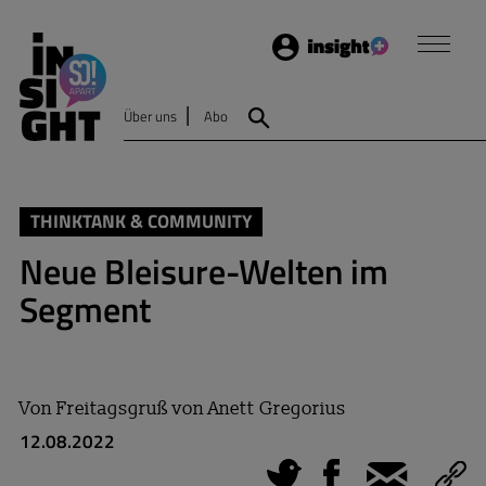
Login
Insight
Über uns
Abo
Suche
THINKTANK & COMMUNITY
Neue Bleisure-Welten im
Segment
Von
Freitagsgruß von Anett Gregorius
12.08.2022
Tweet
Facebook
E-Mail