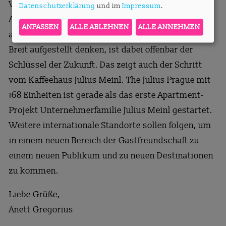
Vorstellungen der Gäste nicht kompatibel mit dem
Datenschutzerklärung
und im
Impressum
.
Angebot sind. Das betrifft vor allem die Top-Städte,
ANPASSEN
ALLE ABLEHNEN
ALLE ANNEHMEN
allen voran München und Berlin.
Breit aufgestellt denken, ist dabei offenbar der
Schlüssel der Zukunft. Das zeigt auch der Schritt
vom Kaffeehaus Julius Meinl. The Julius Prague mit
168 Einheiten ist gerade als das erste Apartment-
Projekt Unternehmerfamilie Julius Meinl gestartet.
Weitere internationale Standorte sollen folgen, um
in einem neuen Bereich der Gastfreundschaft zu
einem neuen Publikum und zu neuen Destinationen
zu kommen.
Liebe Grüße,
Anett Gregorius