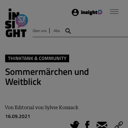
Login
Insight
Über uns
Abo
Suche
THINKTANK & COMMUNITY
Sommermärchen und
Weitblick
Von
Editorial von Sylvie Konzack
16.09.2021
Tweet
Facebook
E-Mail