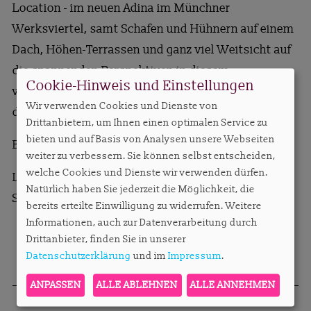
Location - im neuen Adina im Münchner
Werksviertel, samt Schafen und Hühnern auf einem
Dach, Höhen-Terrassen und ganz viel Weitsicht auf
die spannenden Perspektiven in diesem
Cookie-Hinweis und Einstellungen
wunderbaren Segment. Ich hoffe, wir können bald
Wir verwenden Cookies und Dienste von
dort zusammen in die Weite blicken.
Drittanbietern, um Ihnen einen optimalen Service zu
bieten und auf Basis von Analysen unsere Webseiten
Bleiben Sie leidenschaftlich!
weiter zu verbessern. Sie können selbst entscheiden,
welche Cookies und Dienste wir verwenden dürfen.
Liebe Grüße,
Natürlich haben Sie jederzeit die Möglichkeit, die
Sylvie Konzack
bereits erteilte Einwilligung zu widerrufen. Weitere
Informationen, auch zur Datenverarbeitung durch
Drittanbieter, finden Sie in unserer
Datenschutzerklärung
und im
Impressum
.
ANPASSEN
ALLE ABLEHNEN
ALLE ANNEHMEN