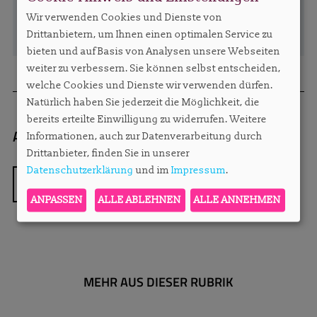
Wir verwenden Cookies und Dienste von
Drittanbietern, um Ihnen einen optimalen Service zu
bieten und auf Basis von Analysen unsere Webseiten
weiter zu verbessern. Sie können selbst entscheiden,
welche Cookies und Dienste wir verwenden dürfen.
Natürlich haben Sie jederzeit die Möglichkeit, die
bereits erteilte Einwilligung zu widerrufen. Weitere
Autorin:
Sylvie Konzack, Chefredakteurin
sylv
Informationen, auch zur Datenverarbeitung durch
Drittanbieter, finden Sie in unserer
Datenschutzerklärung
und im
Impressum
.
ZURÜCK
ANPASSEN
ALLE ABLEHNEN
ALLE ANNEHMEN
MEHR AUS DIESER RUBRIK