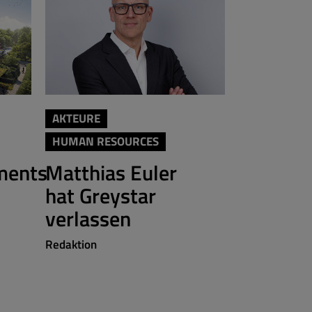
AKTEURE
AKTEURE
HUMAN RESOURCES
Brera fe
ments
Matthias Euler
Berlin-
hat Greystar
Redaktion
verlassen
Redaktion