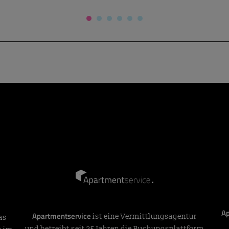
Ap
Apartmentservice
ist eine Vermittlungsagentur
as
und betreibt seit 25 Jahren die Buchungsplattform