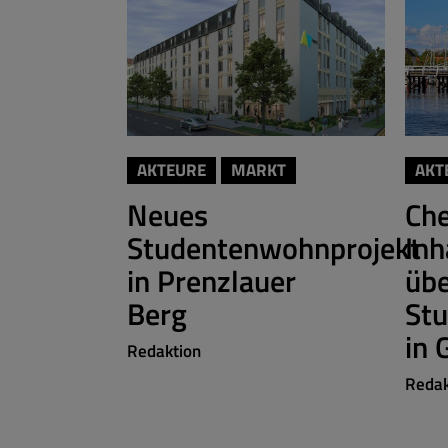
AKTEURE
MARKT
AKT
Neues
Ch
Studentenwohnprojekt
Inh
in Prenzlauer
üb
Berg
St
in 
Redaktion
Redak