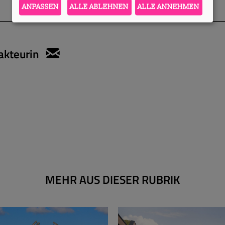
ANPASSEN
ALLE ABLEHNEN
ALLE ANNEHMEN
akteurin
sylvie.konzack@apartmentservic
MEHR AUS DIESER RUBRIK