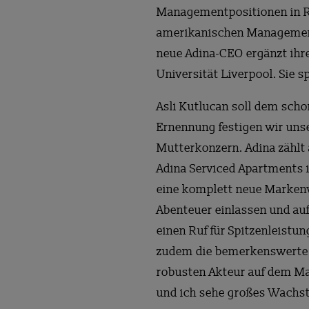
Managementpositionen in Res
amerikanischen Managementt
neue Adina-CEO ergänzt ihr
Universität Liverpool. Sie s
Asli Kutlucan soll dem scho
Ernennung festigen wir uns
Mutterkonzern. Adina zählt 
Adina Serviced Apartments i
eine komplett neue Markenwe
Abenteuer einlassen und au
einen Ruf für Spitzenleistu
zudem die bemerkenswerte 
robusten Akteur auf dem Mar
und ich sehe großes Wachst