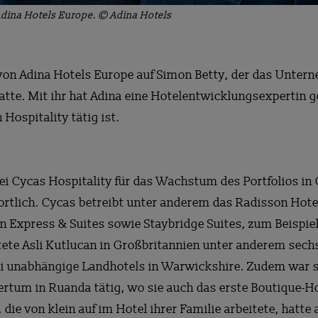
 Adina Hotels Europe. © Adina Hotels
 von Adina Hotels Europe auf Simon Betty, der das Unte
tte. Mit ihr hat Adina eine Hotelentwicklungsexpertin g
 Hospitality tätig ist.
 bei Cycas Hospitality für das Wachstum des Portfolios i
rtlich. Cycas betreibt unter anderem das Radisson Hotel
nn Express & Suites sowie Staybridge Suites, zum Beispie
tete Asli Kutlucan in Großbritannien unter anderem sech
ei unabhängige Landhotels in Warwickshire. Zudem war si
rtum in Ruanda tätig, wo sie auch das erste Boutique-H
, die von klein auf im Hotel ihrer Familie arbeitete, hat