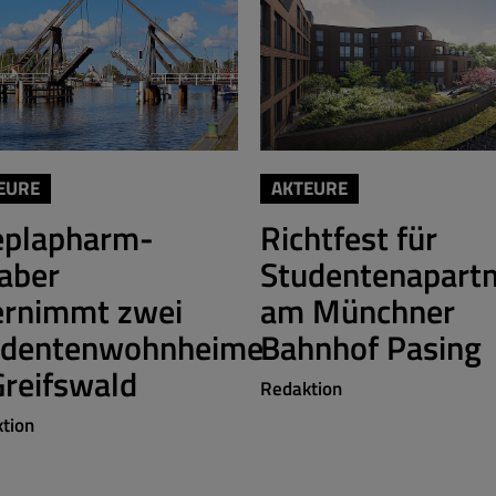
EURE
AKTEURE
eplapharm-
Richtfest für
aber
Studentenapart
ernimmt zwei
am Münchner
udentenwohnheime
Bahnhof Pasing
Greifswald
Redaktion
tion