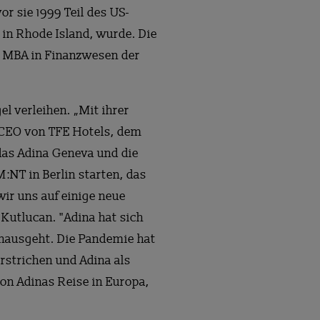
r sie 1999 Teil des US-
n Rhode Island, wurde. Die
m MBA in Finanzwesen der
l verleihen. „Mit ihrer
, CEO von TFE Hotels, dem
 das Adina Geneva und die
:NT in Berlin starten, das
ir uns auf einige neue
Kutlucan. "Adina hat sich
inausgeht. Die Pandemie hat
strichen und Adina als
on Adinas Reise in Europa,