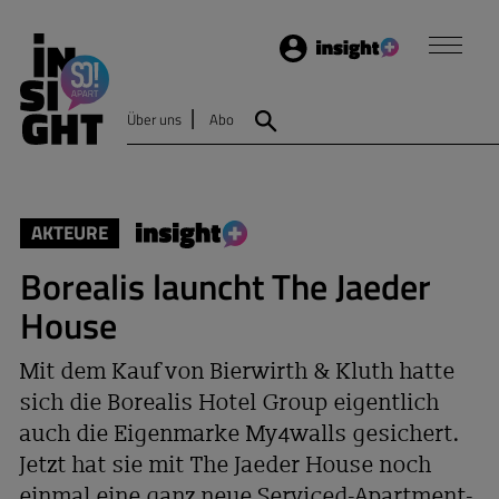
Login
Insight
Über uns
Abo
Suche
AKTEURE
Borealis launcht The Jaeder
House
Mit dem Kauf von Bierwirth & Kluth hatte
sich die Borealis Hotel Group eigentlich
auch die Eigenmarke My4walls gesichert.
Jetzt hat sie mit The Jaeder House noch
einmal eine ganz neue Serviced-Apartment-