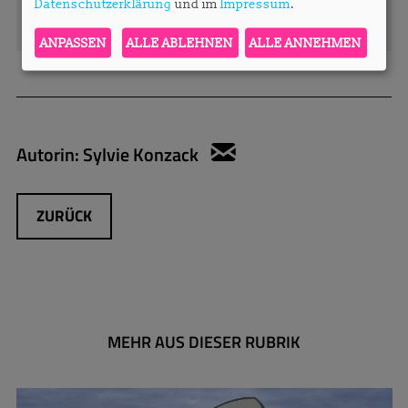
Datenschutzerklärung
und im
Impressum
.
ANPASSEN
ALLE ABLEHNEN
ALLE ANNEHMEN
Autorin:
Sylvie Konzack
sylvie.konzack@apar
ZURÜCK
MEHR AUS DIESER RUBRIK