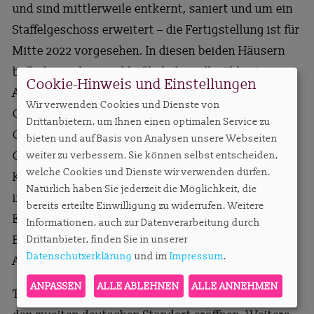
und sind mittlerweile entkernt, saniert und um ein
Staffelgeschoss erweitert – die Fertigstellung ist für
Mitte 2022 vorgesehen. In diesen beiden Häusern
befinden sich ausschließlich die vollmöblierten
Cookie-Hinweis und Einstellungen
Apartments sowie ein Loungebereich bzw. eine
Wir verwenden Cookies und Dienste von
Gemeinschaftsküche je Etage. Co-Working-Area,
Drittanbietern, um Ihnen einen optimalen Service zu
Gym, Bücherei, Gamingraum, Kino und
bieten und auf Basis von Analysen unsere Webseiten
Gemüsebeete auf dem Dachgarten runden das
weiter zu verbessern. Sie können selbst entscheiden,
welche Cookies und Dienste wir verwenden dürfen.
Konzept ab. Das neugebaute Haus III befindet sich
Natürlich haben Sie jederzeit die Möglichkeit, die
in der Fertigstellung – hier befindet sich der
bereits erteilte Einwilligung zu widerrufen. Weitere
Empfangsbereich des Co-Living-Konzeptes, ein
Informationen, auch zur Datenverarbeitung durch
Bistro, ein kleines Hotel sowie die Kita mit
Drittanbieter, finden Sie in unserer
Datenschutzerklärung
und im
Impressum
.
Außenbereich.
ANPASSEN
ALLE ABLEHNEN
ALLE ANNEHMEN
The Base will in München im ersten Quartal 2024