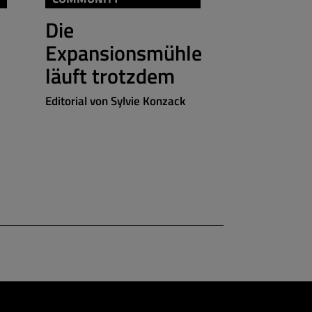
Die
Laut, le
Expansionsmühle
und aw
läuft trotzdem
Editorial von 
Editorial von Sylvie Konzack