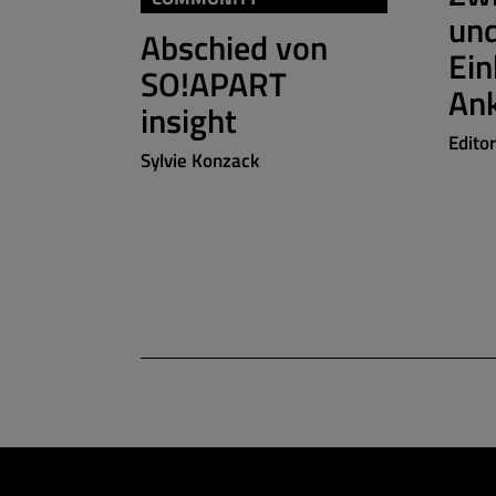
un
Abschied von
Ein
SO!APART
An
insight
Edito
Sylvie Konzack