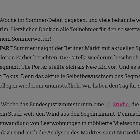
 Woche ihr Sommer-Debüt gegeben, und viele bekannte w
lin. Herzlichen Dank an alle Teilnehmer für den so wert
hönem Sommerwetter!
APART Summer insight der Berliner Markt mit aktuellen 
lorian Färber berichten. Die Catella wiederum beschrieb
egment. The Porter stellte sich als New Kid vor. Und es 
m Fokus. Denn das aktuelle Selbstbewusstsein des Segmen
Kollegen wiederum unumstößlich. Wir haben den Tag für 
e Woche das Bundesjustizministerium eine
Studie
, di
ein Stück weit den Wind aus den Segeln nimmt. Demnach
Umwandlung von Leerwohnungen in möblierte Mietwohnu
azu sind auch die Analysen des Marktes samt Nutzerklie