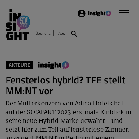
Login
Insight
Über uns
Abo
Suche
AKTEURE
Fensterlos hybrid? TFE stellt
MM:NT vor
Der Mutterkonzern von Adina Hotels hat
auf der SO!APART 2023 erstmals Einblick in
seine neue Hybrid-Marke gewährt – und
setzt hier zum Teil auf fensterlose Zimmer.
2024 geht MM:NT in Berlin mit einem