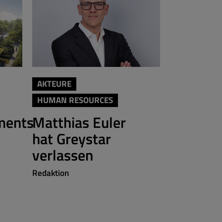
AKTEURE
AKTEURE
HUMAN RESOURCES
Brera fe
ments
Matthias Euler
Berlin-
hat Greystar
Redaktion
verlassen
Redaktion