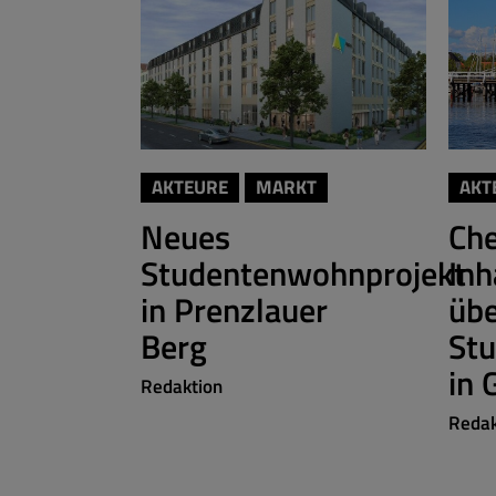
AKTEURE
MARKT
AKT
Neues
Ch
Studentenwohnprojekt
Inh
in Prenzlauer
üb
Berg
St
in 
Redaktion
Redak