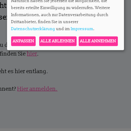
Natürlich haben Sie jederzeit die Möglichkeit, die
ght+
bereits erteilte Einwilligung zu widerrufen. Weitere
Informationen, auch zur Datenverarbeitung durch
ssendes Abo – ab EUR 27,50
Drittanbieter, finden Sie in unserer
Datenschutzerklärung
und im
Impressum
.
ANPASSEN
ALLE ABLEHNEN
ALLE ANNEHMEN
zu den Abos und die Möglichkeit, ein
finden Sie
hier
.
ht es hier entlang.
onnent?
Hier anmelden.