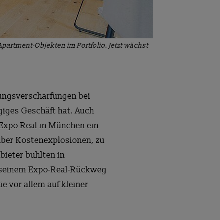
artment-Objekten im Portfolio. Jetzt wächst
rungsverschärfungen bei
giges Geschäft hat. Auch
 Expo Real in München ein
über Kostenexplosionen, zu
ieter buhlten in
 seinem Expo-Real-Rückweg
e vor allem auf kleiner