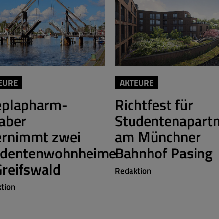
EURE
AKTEURE
eplapharm-
Richtfest für
aber
Studentenapart
ernimmt zwei
am Münchner
udentenwohnheime
Bahnhof Pasing
Greifswald
Redaktion
tion