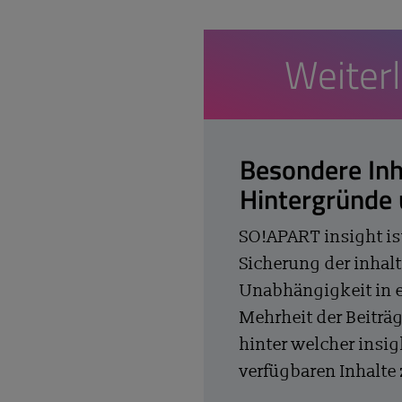
Weiter
Besondere Inh
Hintergründe
SO!APART insight is
Sicherung der inhalt
Unabhängigkeit in 
Mehrheit der Beiträg
hinter welcher insig
verfügbaren Inhalte