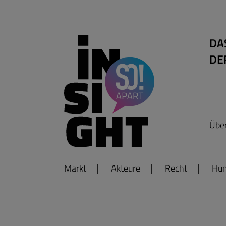
DA
DE
Übe
Markt
Akteure
Recht
Hum