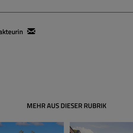
akteurin
sylvie.konzack@apartmentservic
MEHR AUS DIESER RUBRIK