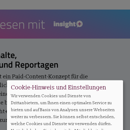
lesen mit
insight+
alte,
 und Reportagen
t ein Paid-Content-Konzept für die
lichen Qualität und der
Cookie-Hinweis und Einstellungen
einem werbefreien Umfeld. Die
Wir verwenden Cookies und Dienste von
e befindet sich hinter einer Pay Wall,
Drittanbietern, um Ihnen einen optimalen Service zu
bieten und auf Basis von Analysen unsere Webseiten
ht+ Abonnenten jederzeit alle
weiter zu verbessern. Sie können selbst entscheiden,
 zur Verfügung stehen.
welche Cookies und Dienste wir verwenden dürfen.