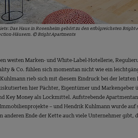
s: Das Haus in Rosenheim gehört zu den erfolgreichsten Bright-Ap
lection-Häusern. © Bright Apartments
oßen weiten Marken- und White-Label-Hotellerie, Regulie
lity & Co. fühlen sich momentan nicht wie ein leichtgän
 Kuhlmann rieb sich mit diesem Eindruck bei der letzten
 diskutierten hier Pächter, Eigentümer und Markengeber 
und Key Money als Lockmittel. Aufstrebende Apartmentanb
 Immobilienprojekte – und Hendrik Kuhlmann wurde auf
m anderen Ende der Kette auch viele Unternehmer gibt, di