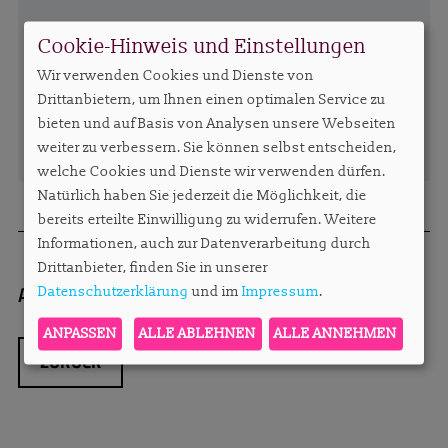
Cookie-Hinweis und Einstellungen
Wir verwenden Cookies und Dienste von
Drittanbietern, um Ihnen einen optimalen Service zu
bieten und auf Basis von Analysen unsere Webseiten
weiter zu verbessern. Sie können selbst entscheiden,
welche Cookies und Dienste wir verwenden dürfen.
Natürlich haben Sie jederzeit die Möglichkeit, die
bereits erteilte Einwilligung zu widerrufen. Weitere
Informationen, auch zur Datenverarbeitung durch
Drittanbieter, finden Sie in unserer
Autorin:
Redaktion
sylvie.konzack@apartmen
Datenschutzerklärung
und im
Impressum
.
ANPASSEN
ALLE ABLEHNEN
ALLE ANNEHMEN
ZURÜCK