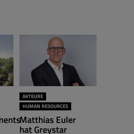
AKTEURE
AKTEURE
HUMAN RESOURCES
Brera fe
ments
Matthias Euler
Berlin-
hat Greystar
Redaktion