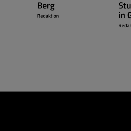
Berg
St
in 
Redaktion
Redak