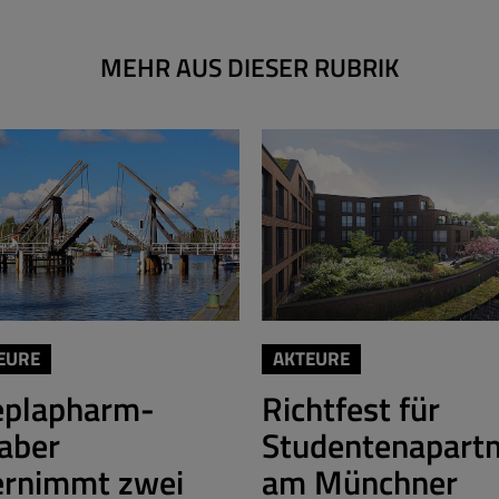
MEHR AUS DIESER RUBRIK
EURE
AKTEURE
eplapharm-
Richtfest für
aber
Studentenapart
ernimmt zwei
am Münchner