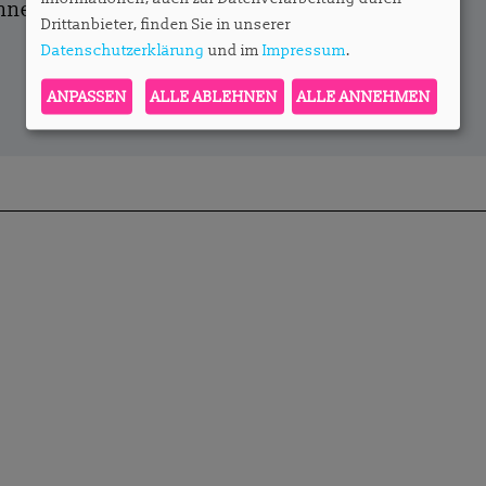
onnent?
Hier anmelden.
Drittanbieter, finden Sie in unserer
Datenschutzerklärung
und im
Impressum
.
ANPASSEN
ALLE ABLEHNEN
ALLE ANNEHMEN