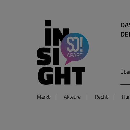
DA
DE
Übe
Markt
Akteure
Recht
Hum