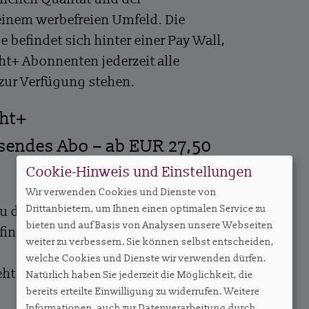
einem werbefreien Umfeld. Die
e befindet sich hinter einer Pay Wall,
ht+ Abonnenten jederzeit alle
 zur Verfügung stehen.
ght+
ssendes Abo – ab EUR 27,50
Cookie-Hinweis und Einstellungen
Wir verwenden Cookies und Dienste von
Drittanbietern, um Ihnen einen optimalen Service zu
zu den Abos und die Möglichkeit, ein
bieten und auf Basis von Analysen unsere Webseiten
finden Sie
hier
.
weiter zu verbessern. Sie können selbst entscheiden,
welche Cookies und Dienste wir verwenden dürfen.
ht es hier entlang.
Natürlich haben Sie jederzeit die Möglichkeit, die
bereits erteilte Einwilligung zu widerrufen. Weitere
Informationen, auch zur Datenverarbeitung durch