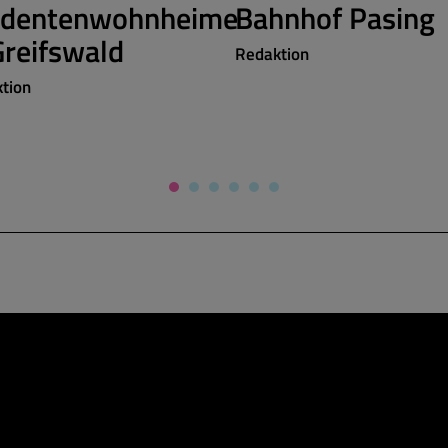
udentenwohnheime
Bahnhof Pasing
Greifswald
Redaktion
tion