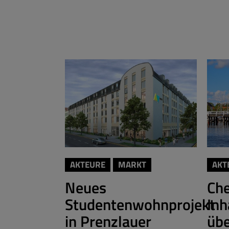
AKTEURE
MARKT
AKT
Neues
Ch
Studentenwohnprojekt
Inh
in Prenzlauer
üb