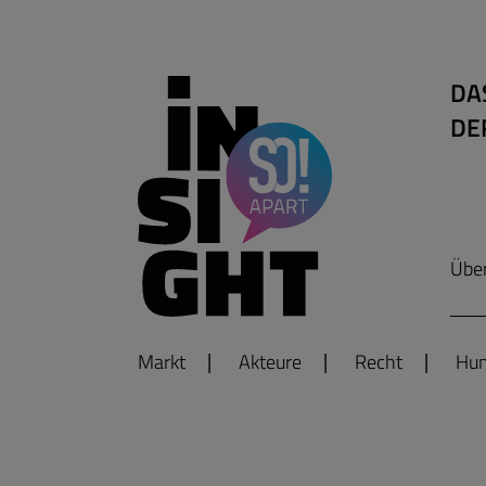
DA
DE
Übe
Markt
Akteure
Recht
Hum