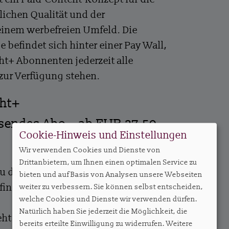
lichen Qualität und der
einem werbefreien Umfeld. Die
e befindet sich hinter einer Pay Wall,
ht+ Abonnenten jederzeit alle
 zur Verfügung stehen.
ght+
ssendes Abo – ab EUR 27,50
Cookie-Hinweis und Einstellungen
Wir verwenden Cookies und Dienste von
Drittanbietern, um Ihnen einen optimalen Service zu
zu den Abos und die Möglichkeit, ein
bieten und auf Basis von Analysen unsere Webseiten
finden Sie
hier
.
weiter zu verbessern. Sie können selbst entscheiden,
welche Cookies und Dienste wir verwenden dürfen.
Natürlich haben Sie jederzeit die Möglichkeit, die
ht es hier entlang.
bereits erteilte Einwilligung zu widerrufen. Weitere