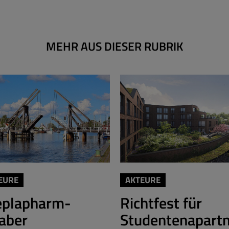
MEHR AUS DIESER RUBRIK
EURE
AKTEURE
eplapharm-
Richtfest für
aber
Studentenapart