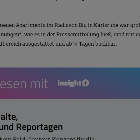
 neuen Apartments im Radisson Blu in Karlsruhe war gro
ngen“, wie es in der Pressemitteilung hieß, sind mit e
fbereich ausgestattet und ab 14 Tagen buchbar.
lesen mit
insight+
alte,
 und Reportagen
t ein Paid-Content-Konzept für die