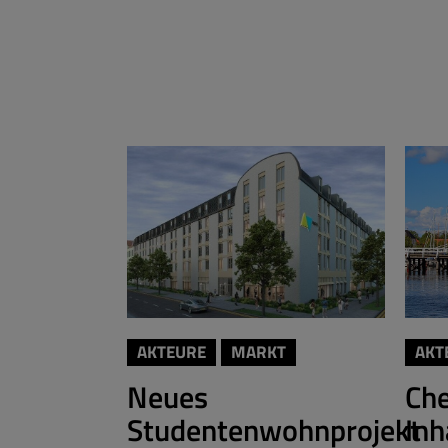
AKTEURE
MARKT
AKT
Neues
Ch
Studentenwohnprojekt
Inh