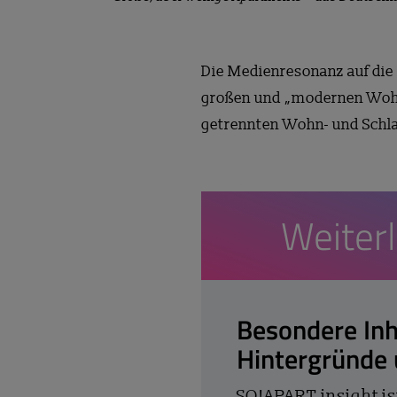
Die Medienresonanz auf die
großen und „modernen Wohnu
getrennten Wohn- und Schla
Weiter
Besondere Inh
Hintergründe
SO!APART insight is