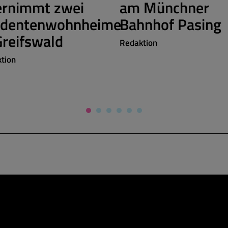
ernimmt zwei
am Münchner
udentenwohnheime
Bahnhof Pasing
Greifswald
Redaktion
tion