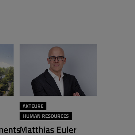
AKTEURE
AKTEURE
HUMAN RESOURCES
Brera fe
ments
Matthias Euler
Berlin-