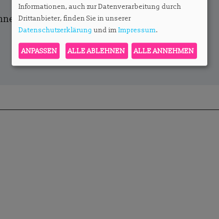
Informationen, auch zur Datenverarbeitung durch
onnent?
Hier anmelden.
Drittanbieter, finden Sie in unserer
Datenschutzerklärung
und im
Impressum
.
ANPASSEN
ALLE ABLEHNEN
ALLE ANNEHMEN
lvie.konzack@apartmentservice.de