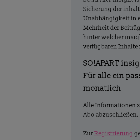
Sicherung der inhalt
Unabhängigkeit in 
Mehrheit der Beiträg
hinter welcher insig
verfügbaren Inhalte
SO!APART insi
Für alle ein pa
monatlich
Alle Informationen 
Abo abzuschließen, 
Zur
Registrierung
ge