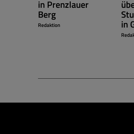
in Prenzlauer
üb
Berg
St
in 
Redaktion
Redak