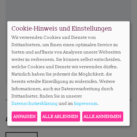
Cookie-Hinweis und Einstellungen
Wir verwenden Cookies und Dienste von
Drittanbietern, um Ihnen einen optimalen Service zu
bieten und auf Basis von Analysen unsere Webseiten
weiter zu verbessern. Sie können selbst entscheiden,
welche Cookies und Dienste wir verwenden dürfen.
Natürlich haben Sie jederzeit die Möglichkeit, die
bereits erteilte Einwilligung zu widerrufen. Weitere
Informationen, auch zur Datenverarbeitung durch
Drittanbieter, finden Sie in unserer
Datenschutzerklärung
und im
Impressum
.
ANPASSEN
ALLE ABLEHNEN
ALLE ANNEHMEN
Autorin:
Sylvie Konzack
sylvie.konzack@apar