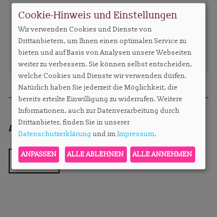
Cookie-Hinweis und Einstellungen
Wir verwenden Cookies und Dienste von
Drittanbietern, um Ihnen einen optimalen Service zu
bieten und auf Basis von Analysen unsere Webseiten
weiter zu verbessern. Sie können selbst entscheiden,
welche Cookies und Dienste wir verwenden dürfen.
Natürlich haben Sie jederzeit die Möglichkeit, die
bereits erteilte Einwilligung zu widerrufen. Weitere
Informationen, auch zur Datenverarbeitung durch
Drittanbieter, finden Sie in unserer
Autorin:
Sylvie Konzack, Chefredakteurin
sylv
Datenschutzerklärung
und im
Impressum
.
ANPASSEN
ALLE ABLEHNEN
ALLE ANNEHMEN
ZURÜCK