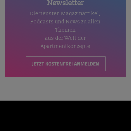
Newsletter
Die neusten Magazinartikel,
Podcasts und News zu allen
Themen
aus der Welt der
Apartmentkonzepte
JETZT KOSTENFREI ANMELDEN