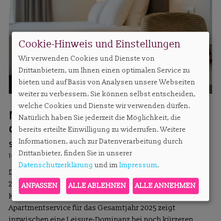
Cookie-Hinweis und Einstellungen
Wir verwenden Cookies und Dienste von
Drittanbietern, um Ihnen einen optimalen Service zu
bieten und auf Basis von Analysen unsere Webseiten
weiter zu verbessern. Sie können selbst entscheiden,
welche Cookies und Dienste wir verwenden dürfen.
Marktreport 2026: Leisure bestimmt
Natürlich haben Sie jederzeit die Möglichkeit, die
die Key-Zahlen
bereits erteilte Einwilligung zu widerrufen. Weitere
Informationen, auch zur Datenverarbeitung durch
Sylvie Konzack
Drittanbieter, finden Sie in unserer
10.04.2026
Datenschutzerklärung
und im
Impressum
.
Das Serviced-Apartment-Segment steht seit einiger
Zeit unter einem großen Operations- und
ANPASSEN
ALLE ABLEHNEN
ALLE ANNEHMEN
Konsolidierungsdruck. Der Marktreport 2026 von
Apartmentservice für das Gesamtjahr 2025 zeigt
inzwischen eine Leisure-Dominanz bei noch kürzeren