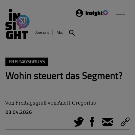
Login
Insight
Über uns
Abo
Suche
FREITAGSGRUSS
Wohin steuert das Segment?
Von
Freitagsgruß von Anett Gregorius
03.04.2026
Tweet
Facebook
E-Mail