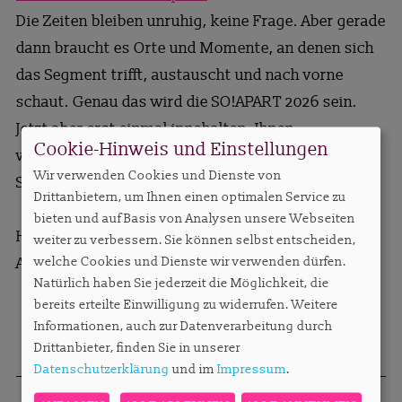
Die Zeiten bleiben unruhig, keine Frage. Aber gerade
dann braucht es Orte und Momente, an denen sich
das Segment trifft, austauscht und nach vorne
schaut. Genau das wird die SO!APART 2026 sein.
Jetzt aber erst einmal innehalten. Ihnen
Cookie-Hinweis und Einstellungen
wunderschöne Ostertage mit viel Spaß,
Wir verwenden Cookies und Dienste von
Sonnenschein und gemeinsamer Familienzeit.
Drittanbietern, um Ihnen einen optimalen Service zu
bieten und auf Basis von Analysen unsere Webseiten
Herzliche Grüße,
weiter zu verbessern. Sie können selbst entscheiden,
welche Cookies und Dienste wir verwenden dürfen.
Anett Gregorius
Natürlich haben Sie jederzeit die Möglichkeit, die
bereits erteilte Einwilligung zu widerrufen. Weitere
Informationen, auch zur Datenverarbeitung durch
Drittanbieter, finden Sie in unserer
Datenschutzerklärung
und im
Impressum
.