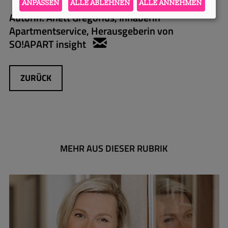
ANPASSEN
ALLE ABLEHNEN
ALLE ANNEHMEN
Autorin:
Anett Gregorius, Inhaberin
Apartmentservice, Herausgeberin von
SO!APART insight
anett.gregorius@apartmen
ZURÜCK
MEHR AUS DIESER RUBRIK