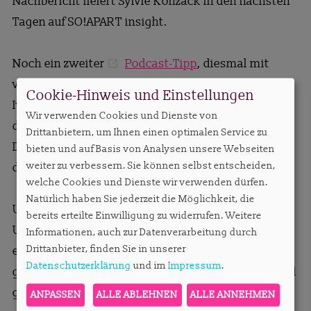
Nachbericht liefert Sylvie Konzack in den nächsten
Tagen auf SO!APART insight.
Noch ein zweiter
Podcast-Tipp
, diesmal mit
vertauschten Rollen: Bei den Immobileros hat mich
Cookie-Hinweis und Einstellungen
Ivette Wagner interviewt, über das Segment, über
Wir verwenden Cookies und Dienste von
das, was mich gerade umtreibt. Am kommenden
Drittanbietern, um Ihnen einen optimalen Service zu
Dienstag darf ich die aktuellen Zahlen auf die Bühne
bieten und auf Basis von Analysen unsere Webseiten
weiter zu verbessern. Sie können selbst entscheiden,
des Berliner Immobilienkongresses bringen.
welche Cookies und Dienste wir verwenden dürfen.
Natürlich haben Sie jederzeit die Möglichkeit, die
Und dann gibt es noch ein schönes Jubiläum:
bereits erteilte Einwilligung zu widerrufen. Weitere
Unsere SO!APART insight wird fünf Jahre alt. Aus
Informationen, auch zur Datenverarbeitung durch
Drittanbieter, finden Sie in unserer
einer Idee ist eine feste Stimme im Segment
Datenschutzerklärung
und im
Impressum
.
geworden. Das feiern wir, und Sie feiern mit: Aktuell
gibt es fünf Prozent auf den Jahresabopreis.
Also
ANPASSEN
ALLE ABLEHNEN
ALLE ANNEHMEN