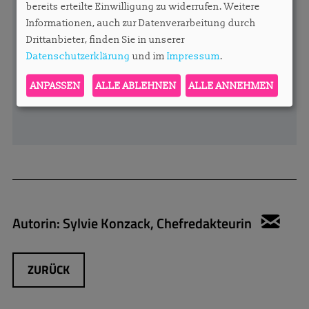
bereits erteilte Einwilligung zu widerrufen. Weitere
Informationen, auch zur Datenverarbeitung durch
Drittanbieter, finden Sie in unserer
Datenschutzerklärung
und im
Impressum
.
ANPASSEN
ALLE ABLEHNEN
ALLE ANNEHMEN
Autorin:
Sylvie Konzack, Chefredakteurin
sylv
ZURÜCK