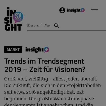
Login
Insight
Über uns
Abo
Suche
MARKT
Trends im Trendsegment
2019 – Zeit für Visionen?
Groß, viel, vielfältig – alles, jeder, überall.
Die Zukunft, die sich in den Projekttabellen
seit etwa 2016 angekündigt hat, hat
begonnen. Die größte Wachstumsphase
des Segments ist angebrochen. Und die