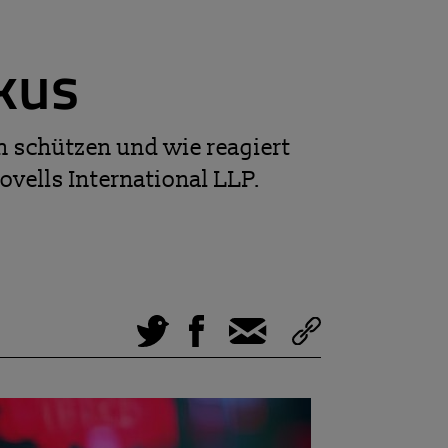
kus
h schützen und wie reagiert
vells International LLP.
Tweet
Facebook
E-Mail