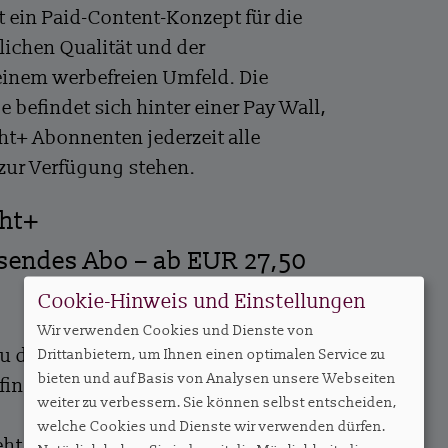
t ein Paid-Content-Konzept für die
lichen Qualität und der
einem werbefreien Umfeld. Die
e befindet sich hinter einer Pay Wall,
ht+ Abonnenten jederzeit alle
 zur Verfügung stehen.
ght+
ssendes Abo – ab EUR 27,50
Cookie-Hinweis und Einstellungen
Wir verwenden Cookies und Dienste von
zu den Abos und die Möglichkeit, ein
Drittanbietern, um Ihnen einen optimalen Service zu
bieten und auf Basis von Analysen unsere Webseiten
finden Sie
hier
.
weiter zu verbessern. Sie können selbst entscheiden,
welche Cookies und Dienste wir verwenden dürfen.
ht es hier entlang.