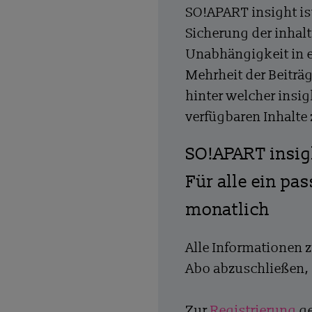
SO!APART insight is
Sicherung der inhalt
Unabhängigkeit in 
Mehrheit der Beiträg
hinter welcher insig
verfügbaren Inhalte
SO!APART insi
Für alle ein pa
monatlich
Alle Informationen 
Abo abzuschließen, 
Zur
Registrierung
ge