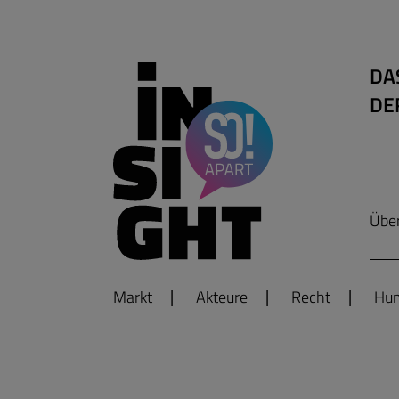
DA
DE
Übe
Markt
Akteure
Recht
Hum