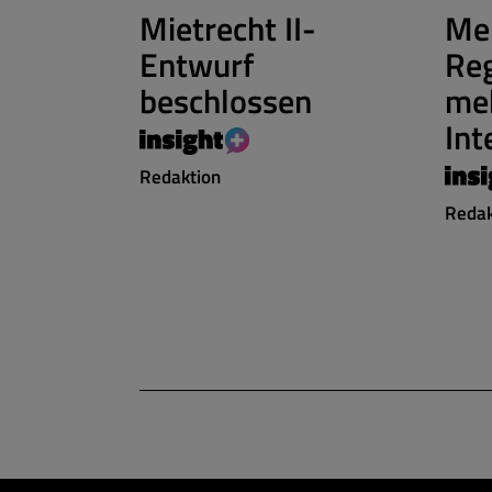
Mietrecht II-
Me
Entwurf
Reg
beschlossen
meh
Int
Redaktion
Redak