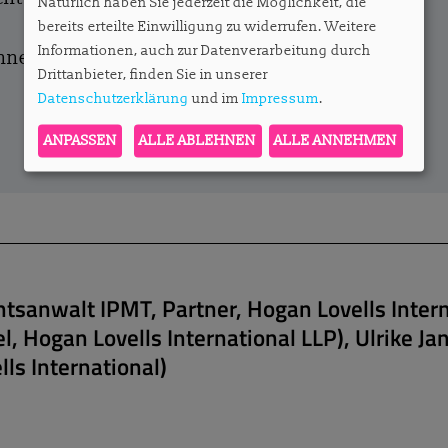
Natürlich haben Sie jederzeit die Möglichkeit, die
bereits erteilte Einwilligung zu widerrufen. Weitere
Informationen, auch zur Datenverarbeitung durch
onnent?
Hier anmelden.
Drittanbieter, finden Sie in unserer
Datenschutzerklärung
und im
Impressum
.
ANPASSEN
ALLE ABLEHNEN
ALLE ANNEHMEN
chtsanwalt IPMT, Partner, Hogan Lovells Intern
l, Hogan Lovells International LLP), Ulrike J
lls International)