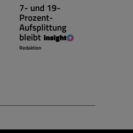
IMMOBILIEN
7- und 19-
OPERATION
Prozent-
Kurzzei
Aufsplittung
nur noch
bleibt
sechs M
Redaktion
Redaktion