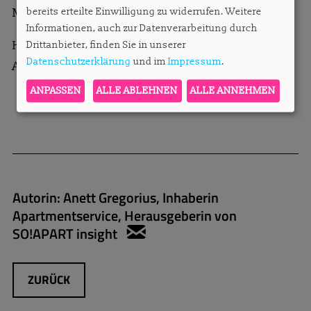
bereits erteilte Einwilligung zu widerrufen. Weitere
Mitte Januar zurück.
Informationen, auch zur Datenverarbeitung durch
Herzliche Grüße,
Drittanbieter, finden Sie in unserer
Datenschutzerklärung
und im
Impressum
.
Anett Gregorius
ANPASSEN
ALLE ABLEHNEN
ALLE ANNEHMEN
Autorin:
Anett Gregorius, Inhaberin
Apartmentservice, Herausgeberin von
SO!APART insight
anett.gregorius@apartmen
ZURÜCK