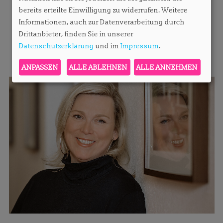
bereits erteilte Einwilligung zu widerrufen. Weitere
Informationen, auch zur Datenverarbeitung durch
Drittanbieter, finden Sie in unserer
Datenschutzerklärung
und im
Impressum
.
MEHR AUS DIESER RUBRIK
ANPASSEN
ALLE ABLEHNEN
ALLE ANNEHMEN