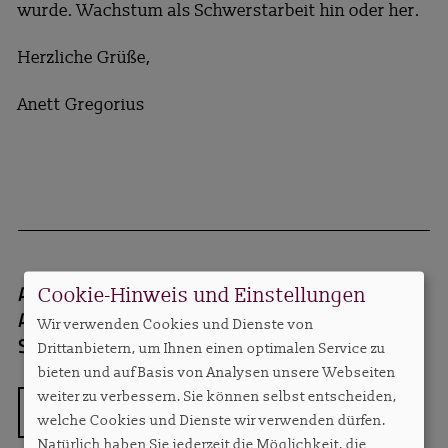
wurde. Wachstum als Schwerstarbeit hin oder her.
Herzliche Grüße,
Anett Gregorius
Autorin:
Anett Gregorius, Inhaberin
Cookie-Hinweis und Einstellungen
Apartmentservice, Herausgeberin von
Wir verwenden Cookies und Dienste von
SO!APART insight
anett.gregorius@apartmen
Drittanbietern, um Ihnen einen optimalen Service zu
bieten und auf Basis von Analysen unsere Webseiten
weiter zu verbessern. Sie können selbst entscheiden,
ZURÜCK
welche Cookies und Dienste wir verwenden dürfen.
Natürlich haben Sie jederzeit die Möglichkeit, die