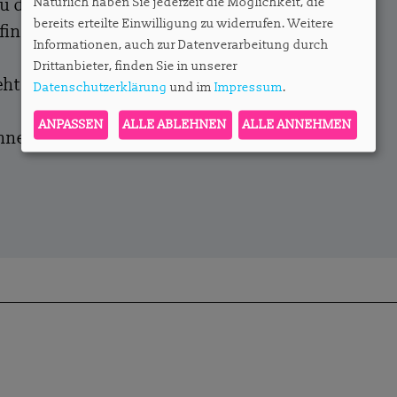
Natürlich haben Sie jederzeit die Möglichkeit, die
zu den Abos und die Möglichkeit, ein
bereits erteilte Einwilligung zu widerrufen. Weitere
finden Sie
hier
.
Informationen, auch zur Datenverarbeitung durch
Drittanbieter, finden Sie in unserer
ht es hier entlang.
Datenschutzerklärung
und im
Impressum
.
ANPASSEN
ALLE ABLEHNEN
ALLE ANNEHMEN
onnent?
Hier anmelden.
onzack@apartmentservice.de