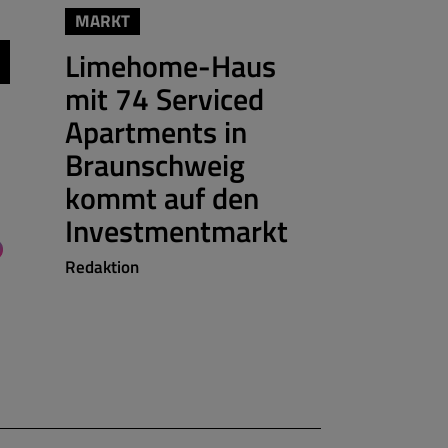
MARKT
MARKT
IMMOBILIEN
Limehome-Haus
OPERATION
mit 74 Serviced
Die Digi
Apartments in
machen 
Braunschweig
fantast
kommt auf den
Job“
Investmentmarkt
Sylvie Konzac
Redaktion