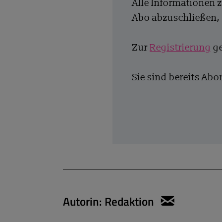
Alle Informationen 
Abo abzuschließen, 
Zur
Registrierung
ge
Sie sind bereits Ab
Autorin:
Redaktion
sylvie.k