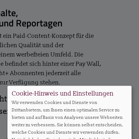
alte,
 und Reportagen
t ein Paid-Content-Konzept für die
lichen Qualität und der
einem werbefreien Umfeld. Die
e befindet sich hinter einer Pay Wall,
ht+ Abonnenten jederzeit alle
 zur Verfügung stehen.
Cookie-Hinweis und Einstellungen
ght+
Wir verwenden Cookies und Dienste von
ssendes Abo – ab EUR 27,50
Drittanbietern, um Ihnen einen optimalen Service zu
bieten und auf Basis von Analysen unsere Webseiten
weiter zu verbessern. Sie können selbst entscheiden,
welche Cookies und Dienste wir verwenden dürfen.