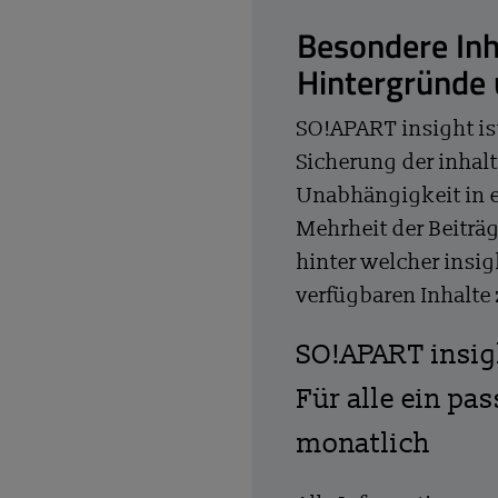
Besondere Inh
Hintergründe
SO!APART insight is
Sicherung der inhalt
Unabhängigkeit in 
Mehrheit der Beiträg
hinter welcher insig
verfügbaren Inhalte
SO!APART insi
Für alle ein pa
monatlich