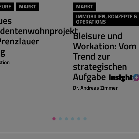
EURE
MARKT
MARKT
IMMOBILIEN, KONZEPTE &
ues
OPERATIONS
udentenwohnprojekt
Bleisure und
Prenzlauer
Workation: Vom
rg
Trend zur
tion
strategischen
Aufgabe
Dr. Andreas Zimmer