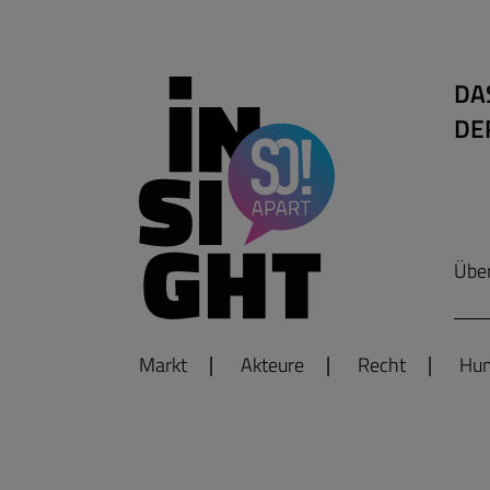
DA
DE
Übe
Markt
Akteure
Recht
Hum