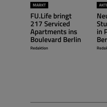
MARKT
AKT
FU.Life bringt
Ne
217 Serviced
St
Apartments ins
in 
Boulevard Berlin
Be
Redaktion
Redak