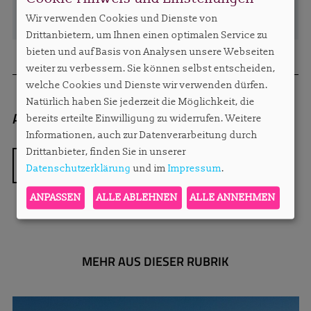
Wir verwenden Cookies und Dienste von
Drittanbietern, um Ihnen einen optimalen Service zu
bieten und auf Basis von Analysen unsere Webseiten
weiter zu verbessern. Sie können selbst entscheiden,
welche Cookies und Dienste wir verwenden dürfen.
Natürlich haben Sie jederzeit die Möglichkeit, die
Autorin:
Sylvie Konzack, Chefredakteurin
sylv
bereits erteilte Einwilligung zu widerrufen. Weitere
Informationen, auch zur Datenverarbeitung durch
Drittanbieter, finden Sie in unserer
ZURÜCK
Datenschutzerklärung
und im
Impressum
.
ANPASSEN
ALLE ABLEHNEN
ALLE ANNEHMEN
MEHR AUS DIESER RUBRIK