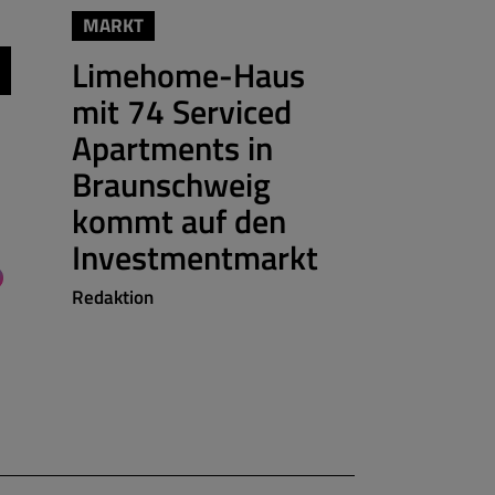
MARKT
MARKT
IMMOBILIEN
Limehome-Haus
OPERATION
mit 74 Serviced
Die Digi
Apartments in
machen 
Braunschweig
fantast
kommt auf den
Job“
Investmentmarkt
Sylvie Konzac
Redaktion