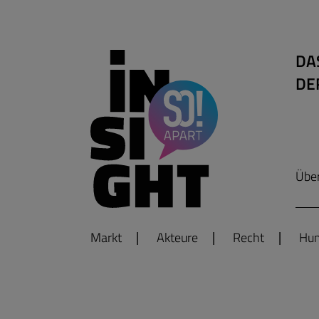
DA
DE
Übe
Markt
Akteure
Recht
Hum