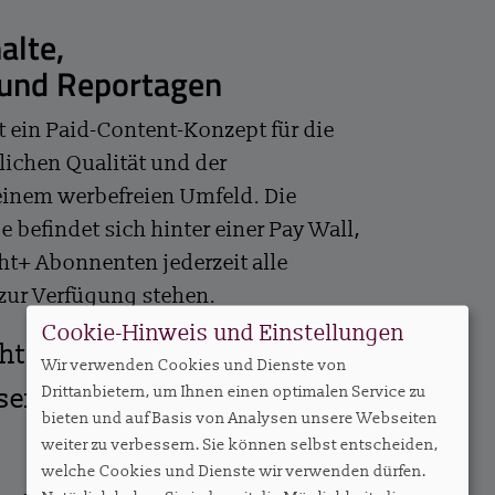
alte,
 und Reportagen
t ein Paid-Content-Konzept für die
lichen Qualität und der
einem werbefreien Umfeld. Die
e befindet sich hinter einer Pay Wall,
ht+ Abonnenten jederzeit alle
 zur Verfügung stehen.
Cookie-Hinweis und Einstellungen
ght+
Wir verwenden Cookies und Dienste von
Drittanbietern, um Ihnen einen optimalen Service zu
ssendes Abo – ab EUR 27,50
bieten und auf Basis von Analysen unsere Webseiten
weiter zu verbessern. Sie können selbst entscheiden,
welche Cookies und Dienste wir verwenden dürfen.