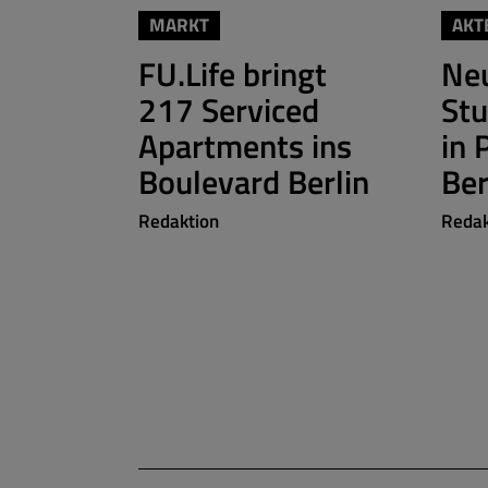
MARKT
AKT
FU.Life bringt
Ne
217 Serviced
St
Apartments ins
in 
Boulevard Berlin
Be
Redaktion
Redak