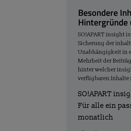
Besondere Inh
Hintergründe
SO!APART insight is
Sicherung der inhalt
Unabhängigkeit in 
Mehrheit der Beiträg
hinter welcher insig
verfügbaren Inhalte
SO!APART insi
Für alle ein pa
monatlich