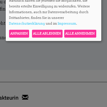
Natürlich haben Sie jederzeit die Möglichkeit, die
zu den Abos und die Möglichkeit, ein
bereits erteilte Einwilligung zu widerrufen. Weitere
finden Sie
hier
.
Informationen, auch zur Datenverarbeitung durch
Drittanbieter, finden Sie in unserer
ht es hier entlang.
Datenschutzerklärung
und im
Impressum
.
ANPASSEN
ALLE ABLEHNEN
ALLE ANNEHMEN
onnent?
Hier anmelden.
akteurin
sylvie.konzack@apartmentservic