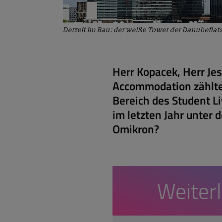
Derzeit im Bau: der weiße Tower der Danubeflat
Herr Kopacek, Herr Jes
Accommodation zählte
Bereich des Student L
im letzten Jahr unte
Omikron?
Weiter