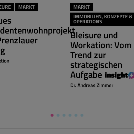
EURE
MARKT
MARKT
IMMOBILIEN, KONZEPTE &
ues
OPERATIONS
udentenwohnprojekt
Bleisure und
Prenzlauer
Workation: Vom
rg
Trend zur
tion
strategischen
Aufgabe
Dr. Andreas Zimmer