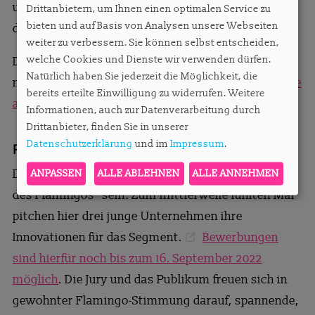
unter dem Aspekt „Hybride Modelle – wie kann
Drittanbietern, um Ihnen einen optimalen Service zu
bieten und auf Basis von Analysen unsere Webseiten
damit Geld verdient werden?“
weiter zu verbessern. Sie können selbst entscheiden,
welche Cookies und Dienste wir verwenden dürfen.
Das Programm füllt sich - aber wir sind unbedingt
Natürlich haben Sie jederzeit die Möglichkeit, die
noch offen für Ihre Ideen und Wünsche!
Kommen Sie
bereits erteilte Einwilligung zu widerrufen. Weitere
auf uns zu!
Informationen, auch zur Datenverarbeitung durch
Drittanbieter, finden Sie in unserer
Datenschutzerklärung
und im
Impressum
.
Flamingo-Time und exklusiver Container
Der 17. November 2022 wird auch der Tag des "Nest
ANPASSEN
ALLE ABLEHNEN
ALLE ANNEHMEN
des Flamingos" sein: Zum mittlerweile fünften Mal
pitchen hier drei junge Unternehmen ihre
Innovationen für das Segment.
Bewerbungen
sind hierfür noch bis zum 16. September 2022
möglich
. Die Jury und das Publikum freuen sich in
gewohnter Flamingo-Stimmung darauf, spannende,