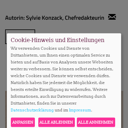
Autorin:
Sylvie Konzack, Chefredakteurin
sylv
ZURÜCK
Cookie-Hinweis und Einstellungen
Wir verwenden Cookies und Dienste von
Drittanbietern, um Ihnen einen optimalen Service zu
bieten und auf Basis von Analysen unsere Webseiten
weiter zu verbessern. Sie können selbst entscheiden,
MEHR AUS DIESER RUBRIK
welche Cookies und Dienste wir verwenden dürfen.
Natürlich haben Sie jederzeit die Möglichkeit, die
bereits erteilte Einwilligung zu widerrufen. Weitere
Informationen, auch zur Datenverarbeitung durch
Drittanbieter, finden Sie in unserer
Datenschutzerklärung
und im
Impressum
.
ANPASSEN
ALLE ABLEHNEN
ALLE ANNEHMEN