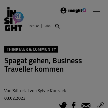
Login
Insight
Über uns
Abo
Suche
THINKTANK & COMMUNITY
Spagat gehen, Business
Traveller kommen
Von
Editorial von Sylvie Konzack
03.02.2023
Tweet
Facebook
E-Mail