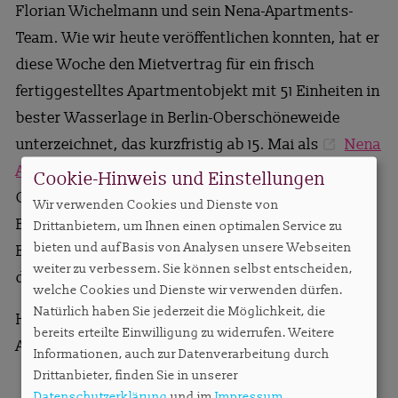
Florian Wichelmann und sein Nena-Apartments-
Team. Wie wir heute veröffentlichen konnten, hat er
diese Woche den Mietvertrag für ein frisch
fertiggestelltes Apartmentobjekt mit 51 Einheiten in
bester Wasserlage in Berlin-Oberschöneweide
unterzeichnet, das kurzfristig ab 15. Mai als
Nena
Apartment SpreeBlau
an den Start geht. Mit etwas
Cookie-Hinweis und Einstellungen
Glück geht also auch unter schwierigen
Wir verwenden Cookies und Dienste von
Bedingungen doch noch etwas. Sollte jemand den
Drittanbietern, um Ihnen einen optimalen Service zu
bieten und auf Basis von Analysen unsere Webseiten
Betrieb aufgeben wollen, bitte gern bei mir melden,
weiter zu verbessern. Sie können selbst entscheiden,
die Liste der Übernahmewilligen ist lang…
welche Cookies und Dienste wir verwenden dürfen.
Natürlich haben Sie jederzeit die Möglichkeit, die
Herzliche Grüße,
bereits erteilte Einwilligung zu widerrufen. Weitere
Anett Gregorius
Informationen, auch zur Datenverarbeitung durch
Drittanbieter, finden Sie in unserer
Datenschutzerklärung
und im
Impressum
.