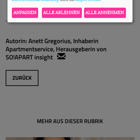
ANPASSEN
ALLE ABLEHNEN
ALLE ANNEHMEN
Autorin:
Anett Gregorius, Inhaberin
Apartmentservice, Herausgeberin von
SO!APART insight
anett.gregorius@apartmen
ZURÜCK
MEHR AUS DIESER RUBRIK