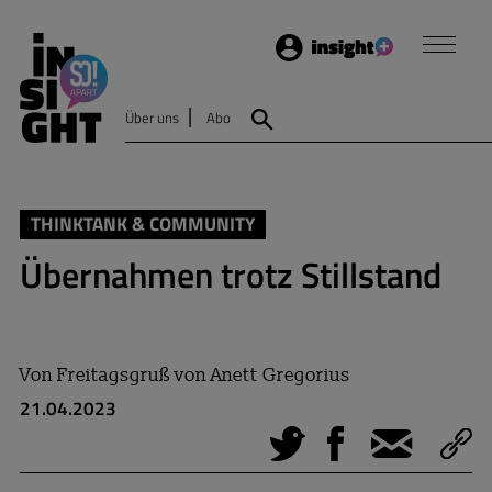
Login
Insight
Über uns
Abo
Suche
THINKTANK & COMMUNITY
Übernahmen trotz Stillstand
Von
Freitagsgruß von Anett Gregorius
21.04.2023
Tweet
Facebook
E-Mail