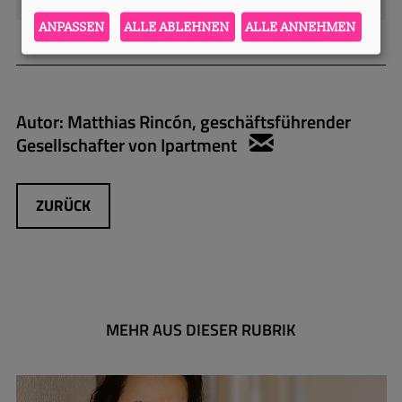
ANPASSEN
ALLE ABLEHNEN
ALLE ANNEHMEN
Autor:
Matthias Rincón, geschäftsführender
Gesellschafter von Ipartment
m.rincon@ipart
ZURÜCK
MEHR AUS DIESER RUBRIK