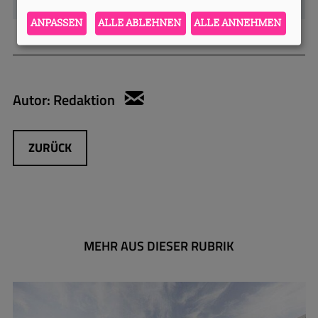
ANPASSEN
ALLE ABLEHNEN
ALLE ANNEHMEN
Autor:
Redaktion
sylvie.konzack@apartments
ZURÜCK
MEHR AUS DIESER RUBRIK