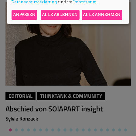
Datenschutzerklärung
und im
Impressum
.
ANPASSEN
ALLE ABLEHNEN
ALLE ANNEHMEN
EDITORIAL
THINKTANK & COMMUNITY
Abschied von SO!APART insight
Sylvie Konzack