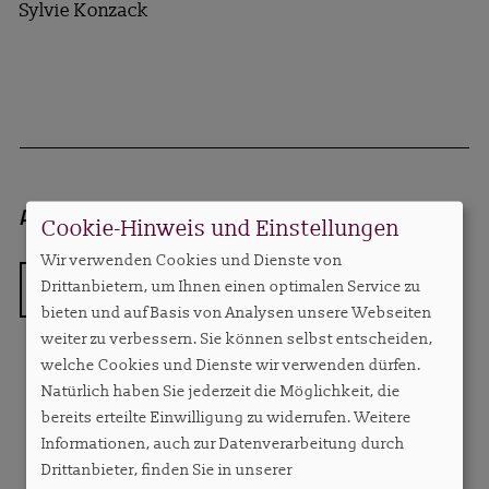
Sylvie Konzack
Autorin:
Sylvie Konzack, Chefredakteurin
sylv
Cookie-Hinweis und Einstellungen
Wir verwenden Cookies und Dienste von
ZURÜCK
Drittanbietern, um Ihnen einen optimalen Service zu
bieten und auf Basis von Analysen unsere Webseiten
weiter zu verbessern. Sie können selbst entscheiden,
welche Cookies und Dienste wir verwenden dürfen.
Natürlich haben Sie jederzeit die Möglichkeit, die
bereits erteilte Einwilligung zu widerrufen. Weitere
MEHR AUS DIESER RUBRIK
Informationen, auch zur Datenverarbeitung durch
Drittanbieter, finden Sie in unserer